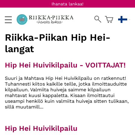
Ihanata lankaa!
Riikka-Piikan Hip Hei-
langat
Hip Hei Huivikilpailu - VOITTAJAT!
Suuri ja Mahtava Hip Hei Huivikilpailu on ratkennut!
Tuhannesti kiitos kaikille teille, jotka ilmoittauduitte
kilpailuun. Valmiita huiveja saimme kilpailuun
mahtavat kuusi kappaletta. Kisaan ilmoittautui
useampi henkilö kuin valmiita huiveja sitten tulikaan,
sillä muutamill...
Hip Hei Huivikilpailu