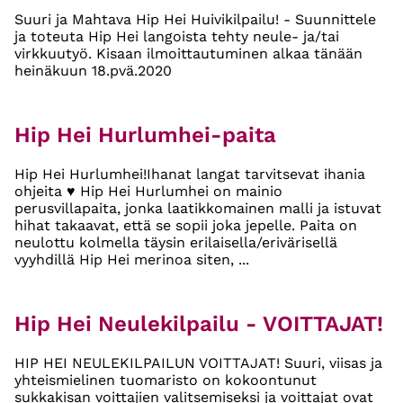
Suuri ja Mahtava Hip Hei Huivikilpailu! - Suunnittele
ja toteuta Hip Hei langoista tehty neule- ja/tai
virkkuutyö. Kisaan ilmoittautuminen alkaa tänään
heinäkuun 18.pvä.2020
Hip Hei Hurlumhei-paita
Hip Hei Hurlumhei!Ihanat langat tarvitsevat ihania
ohjeita ♥ Hip Hei Hurlumhei on mainio
perusvillapaita, jonka laatikkomainen malli ja istuvat
hihat takaavat, että se sopii joka jepelle. Paita on
neulottu kolmella täysin erilaisella/erivärisellä
vyyhdillä Hip Hei merinoa siten, ...
Hip Hei Neulekilpailu - VOITTAJAT!
HIP HEI NEULEKILPAILUN VOITTAJAT! Suuri, viisas ja
yhteismielinen tuomaristo on kokoontunut
sukkakisan voittajien valitsemiseksi ja voittajat ovat