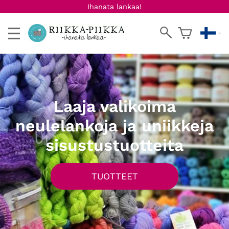
Ihanata lankaa!
Laaja valikoima
neulelankoja ja uniikkeja
sisustustuotteita
TUOTTEET