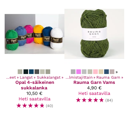
»
Kaikki tuotteet
Kaikki tuotteet
‪»
Langat
‪»
Langat
‪»
Sukkalangat
‪»
‪»
Langat valmistajittain
‪»
Rauma Garn
‪»
Opal
4-säikeinen
Rauma Garn
Vams
sukkalanka
4,90 €
10,50 €
Heti saatavilla
Heti saatavilla
☆
☆
☆
☆
☆
(84)
☆
☆
☆
☆
☆
(40)