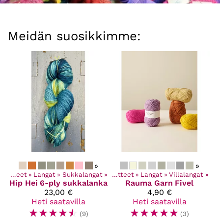
Meidän suosikkimme:
»
»
Kaikki tuotteet
‪»
Langat
‪»
Sukkalangat
‪»
Kaikki tuotteet
‪»
Langat
‪»
Villalangat
‪»
Hip Hei
6-ply sukkalanka
Rauma Garn
Fivel
23,00 €
4,90 €
Heti saatavilla
Heti saatavilla
☆
☆
☆
☆
☆
☆
☆
☆
☆
☆
(9)
(3)