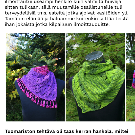
ilmoittautui useampi henkilö kuin valmiita huiveja
sitten tulikaan, sillä muutamille osallistuneille tuli
terveydellisiä tms. esteitä jotka ajoivat käsitöiden yli.
Tämä on elämää ja haluamme kuitenkin kiittää teistä
ihan jokaista jotka kilpailuun ilmoittauduitte.
Tuomariston tehtävä oli taas kerran hankala, miltei