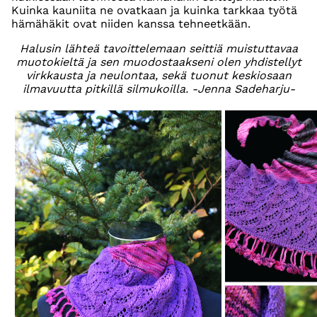
Kuinka kauniita ne ovatkaan ja kuinka tarkkaa työtä
hämähäkit ovat niiden kanssa tehneetkään.
Halusin lähteä tavoittelemaan seittiä muistuttavaa
muotokieltä ja sen muodostaakseni olen yhdistellyt
virkkausta ja neulontaa, sekä tuonut keskiosaan
ilmavuutta pitkillä silmukoilla. -Jenna Sadeharju-