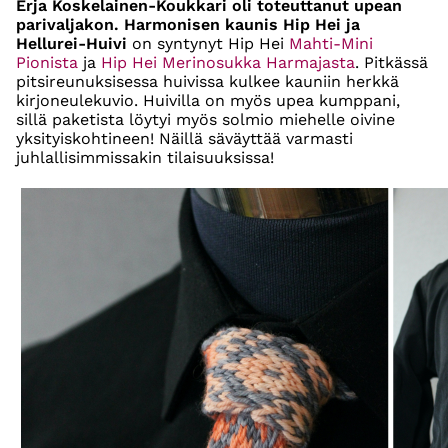
Erja Koskelainen-Koukkari oli toteuttanut upean
parivaljakon.
Harmonisen kaunis Hip Hei ja
Hellurei-Huivi
on syntynyt Hip Hei
Mahti-Mini
Pionista
ja
Hip Hei Merinosukka Harmajasta
. Pitkässä
pitsireunuksisessa huivissa kulkee kauniin herkkä
kirjoneulekuvio. Huivilla on myös upea kumppani,
sillä paketista löytyi myös solmio miehelle oivine
yksityiskohtineen! Näillä säväyttää varmasti
juhlallisimmissakin tilaisuuksissa!