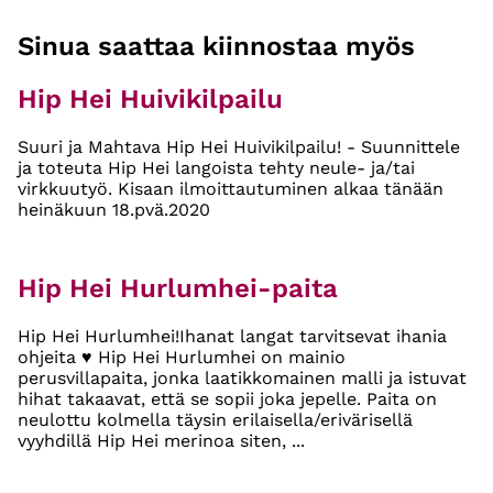
Sinua saattaa kiinnostaa myös
Hip Hei Huivikilpailu
Suuri ja Mahtava Hip Hei Huivikilpailu! - Suunnittele
ja toteuta Hip Hei langoista tehty neule- ja/tai
virkkuutyö. Kisaan ilmoittautuminen alkaa tänään
heinäkuun 18.pvä.2020
Hip Hei Hurlumhei-paita
Hip Hei Hurlumhei!Ihanat langat tarvitsevat ihania
ohjeita ♥ Hip Hei Hurlumhei on mainio
perusvillapaita, jonka laatikkomainen malli ja istuvat
hihat takaavat, että se sopii joka jepelle. Paita on
neulottu kolmella täysin erilaisella/erivärisellä
vyyhdillä Hip Hei merinoa siten, ...