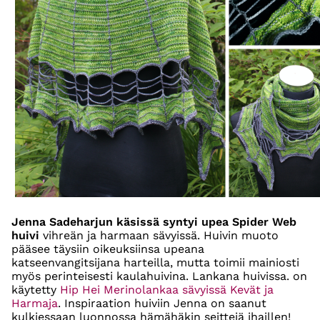
Jenna Sadeharjun käsissä syntyi upea Spider Web
huivi
vihreän ja harmaan sävyissä. Huivin muoto
pääsee täysiin oikeuksiinsa upeana
katseenvangitsijana harteilla, mutta toimii mainiosti
myös perinteisesti kaulahuivina. Lankana huivissa. on
käytetty
Hip Hei Merinolankaa sävyissä Kevät ja
Harmaja
. Inspiraation huiviin Jenna on saanut
kulkiessaan luonnossa hämähäkin seittejä ihaillen!