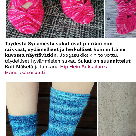
Täydestä Sydämestä sukat ovat juurikin niin
raikkaat, sydämelliset ja herkulliset kuin miltä ne
kuvassa näyttävätkin.
Joogasukiksikin toivottu,
täydelliset hyvänmielen sukat.
Sukat on suunnittelut
Kati Mäkelä
ja lankana
Hip Hein Sukkalanka
Mansikkasorbetti.