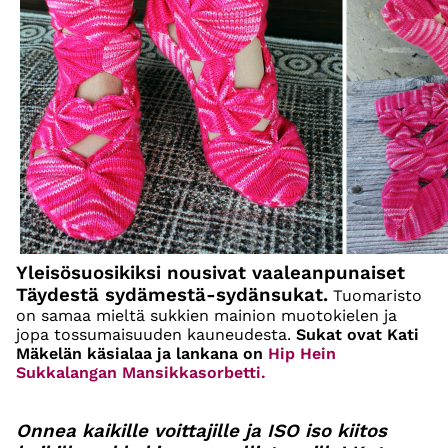
Yleisösuosikiksi nousivat vaaleanpunaiset
Täydestä sydämestä-sydänsukat.
Tuomaristo
on samaa mieltä sukkien mainion muotokielen ja
jopa tossumaisuuden kauneudesta.
Sukat ovat Kati
Mäkelän käsialaa ja lankana on
Hip Hein
Sukkalangan Mansikkasorbetti.
Onnea kaikille voittajille ja ISO iso kiitos