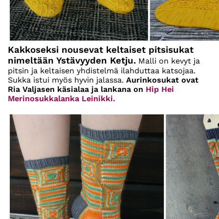
Kakkoseksi nousevat keltaiset pitsisukat
nimeltään Ystävyyden Ketju.
Malli on kevyt ja
pitsin ja keltaisen yhdistelmä ilahduttaa katsojaa.
Sukka istui myös hyvin jalassa.
Aurinkosukat ovat
Ria Valjasen käsialaa ja lankana on
Hip Hei
Merinosukkalanka Leinikki.