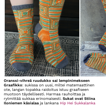
Oranssi-vihreä ruudukko sai lempinimekseen
Graafikko
: sukissa on uusi, miltei matemaattinen
ote, langan topakka raidoitus istuu graafiseen
muotoon täydellisesti. Harmaa rauhoittaa ja
rytmittää sukkaa erinomaisesti.
Sukat ovat Stiina
Iloniemen käsialaa
ja lankana
Hip Hei Sukkalanka