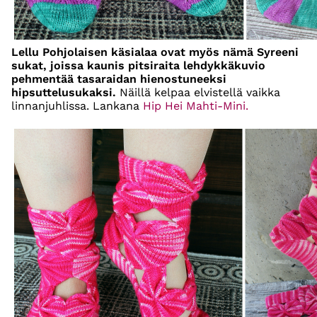
Lellu Pohjolaisen käsialaa ovat myös nämä Syreeni
sukat, joissa kaunis pitsiraita lehdykkäkuvio
pehmentää tasaraidan hienostuneeksi
hipsuttelusukaksi.
Näillä kelpaa elvistellä vaikka
linnanjuhlissa. Lankana
Hip Hei Mahti-Mini.