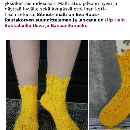
yksinkertaisuudessaan. Malli istuu jalkaan hyvin ja
näyttää hyvälle sekä kengässä että ihan koti-
hissuttelussa.
Silmut- malli on Eva Roos-
Rautakorven suunnitteleman ja lankana on
Hip Hein
Sukkalanka Usva ja Banaanikinuski.