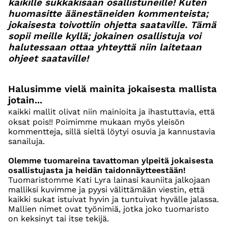
kaikille sukkakisaan osallistuneille! Kuten
huomasitte äänestäneiden kommenteista;
jokaisesta toivottiin ohjetta saataville. Tämä
sopii meille kyllä; jokainen osallistuja voi
halutessaan ottaa yhteyttä niin laitetaan
ohjeet saataville!
Halusimme vielä mainita jokaisesta mallista
jotain...
aikki mallit olivat niin mainioita ja ihastuttavia, että
K
oksat pois!! Poimimme mukaan myös yleisön
kommentteja, sillä sieltä löytyi osuvia ja kannustavia
sanailuja.
Olemme tuomareina tavattoman ylpeitä jokaisesta
osallistujasta ja heidän taidonnäytteestään!
Tuomaristomme Kati Lyra lainasi kauniita jalkojaan
malliksi kuvimme ja pyysi välittämään viestin, että
kaikki sukat istuivat hyvin ja tuntuivat hyvälle jalassa.
Mallien nimet ovat työnimiä, jotka joko tuomaristo
on keksinyt tai itse tekijä.