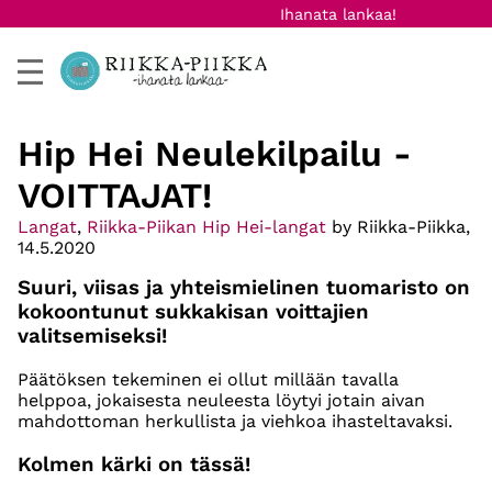
Ihanata lankaa!
Hip Hei Neulekilpailu -
VOITTAJAT!
Langat
,
Riikka-Piikan Hip Hei-langat
by Riikka-Piikka,
14.5.2020
Suuri, viisas ja yhteismielinen tuomaristo on
kokoontunut sukkakisan voittajien
valitsemiseksi!
Päätöksen tekeminen ei ollut millään tavalla
helppoa, jokaisesta neuleesta löytyi jotain aivan
mahdottoman herkullista ja viehkoa ihasteltavaksi.
Kolmen kärki on tässä!