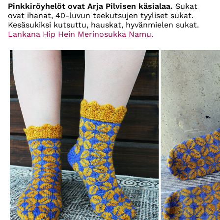
Pinkkiröyhelöt ovat Arja Pilvisen käsialaa.
Sukat
ovat ihanat, 40-luvun teekutsujen tyyliset sukat.
Kesäsukiksi kutsuttu, hauskat, hyvänmielen sukat.
Lankana Hip Hein Merinosukka Namu.