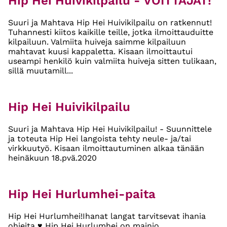
Hip Hei Huivikilpailu - VOITTAJAT!
Suuri ja Mahtava Hip Hei Huivikilpailu on ratkennut!
Tuhannesti kiitos kaikille teille, jotka ilmoittauduitte
kilpailuun. Valmiita huiveja saimme kilpailuun
mahtavat kuusi kappaletta. Kisaan ilmoittautui
useampi henkilö kuin valmiita huiveja sitten tulikaan,
sillä muutamill...
Hip Hei Huivikilpailu
Suuri ja Mahtava Hip Hei Huivikilpailu! - Suunnittele
ja toteuta Hip Hei langoista tehty neule- ja/tai
virkkuutyö. Kisaan ilmoittautuminen alkaa tänään
heinäkuun 18.pvä.2020
Hip Hei Hurlumhei-paita
Hip Hei Hurlumhei!Ihanat langat tarvitsevat ihania
ohjeita ♥ Hip Hei Hurlumhei on mainio