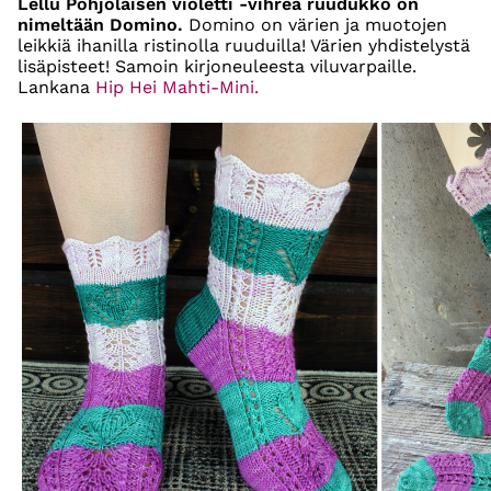
Lellu Pohjolaisen violetti -vihreä ruudukko on
nimeltään Domino.
Domino on värien ja muotojen
leikkiä ihanilla ristinolla ruuduilla! Värien yhdistelystä
lisäpisteet! Samoin kirjoneuleesta viluvarpaille.
Lankana
Hip Hei Mahti-Mini.