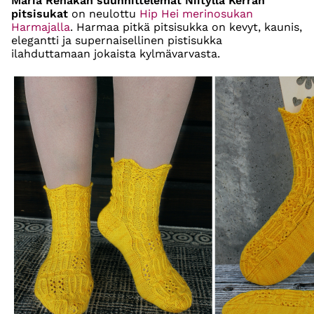
Maria Rehakan suunnittelemat Niityllä Kerran
pitsisukat
on neulottu
Hip Hei merinosukan
Harmajalla
. Harmaa pitkä pitsisukka on kevyt, kaunis,
elegantti ja supernaisellinen pistisukka
ilahduttamaan jokaista kylmävarvasta.