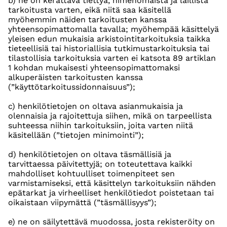
b) ne on kerättävä tiettyä, nimenomaista ja laillista
tarkoitusta varten, eikä niitä saa käsitellä
myöhemmin näiden tarkoitusten kanssa
yhteensopimattomalla tavalla; myöhempää käsittelyä
yleisen edun mukaisia arkistointitarkoituksia taikka
tieteellisiä tai historiallisia tutkimustarkoituksia tai
tilastollisia tarkoituksia varten ei katsota 89 artiklan
1 kohdan mukaisesti yhteensopimattomaksi
alkuperäisten tarkoitusten kanssa
(”käyttötarkoitussidonnaisuus”);
c) henkilötietojen on oltava asianmukaisia ja
olennaisia ja rajoitettuja siihen, mikä on tarpeellista
suhteessa niihin tarkoituksiin, joita varten niitä
käsitellään (”tietojen minimointi”);
d) henkilötietojen on oltava täsmällisiä ja
tarvittaessa päivitettyjä; on toteutettava kaikki
mahdolliset kohtuulliset toimenpiteet sen
varmistamiseksi, että käsittelyn tarkoituksiin nähden
epätarkat ja virheelliset henkilötiedot poistetaan tai
oikaistaan viipymättä (”täsmällisyys”);
e) ne on säilytettävä muodossa, josta rekisteröity on