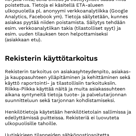
poistettua. Tietoja ei käsitellä ETA-alueen
ulkopuolella pl. anonyymi verkkoanalytiikka (Google
Analytics, Facebook ym). Tietoja säilytetään, kunnes
asiakas pyytää niiden poistamista. Säilytys tehdään
esim. verkkoanalytiikan takia (tilastolliset syyt) ja
esim. uuden tilauksen teon helpottamiseksi
(asiakkaan etu).
Rekisterin käyttötarkoitus
Rekisterin tarkoitus on asiakasyhteydenpito, asiakas-
ja kauppasuhteen ylläpitäminen ja kehittäminen sekä
käyttö raportointi- ja tilastollisiin tarkoituksiin.
Riikka-Piikka käyttää näitä ja muita asiakassuhteen
aikana syntyneitä tietoja tuote- ja palvelutarjonnan
suunnitteluun sekä tarjonnan kohdistamiseksi.
Henkilötietoja käytetään henkilötietolain sallimissa ja
edellyttämissä puitteissa. Rekisteriä ei luovuteta
ulkopuolisille tahoille.
Uutiskirjeen tilanneiden sähköpostiosoitetta