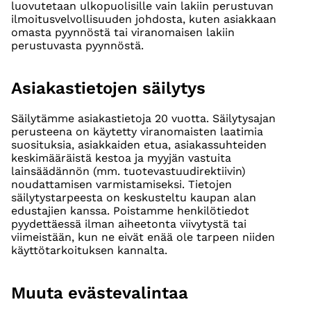
luovutetaan ulkopuolisille vain lakiin perustuvan
ilmoitusvelvollisuuden johdosta, kuten asiakkaan
omasta pyynnöstä tai viranomaisen lakiin
perustuvasta pyynnöstä.
Asiakastietojen säilytys
Säilytämme asiakastietoja 20 vuotta. Säilytysajan
perusteena on käytetty viranomaisten laatimia
suosituksia, asiakkaiden etua, asiakassuhteiden
keskimääräistä kestoa ja myyjän vastuita
lainsäädännön (mm. tuotevastuudirektiivin)
noudattamisen varmistamiseksi. Tietojen
säilytystarpeesta on keskusteltu kaupan alan
edustajien kanssa. Poistamme henkilötiedot
pyydettäessä ilman aiheetonta viivytystä tai
viimeistään, kun ne eivät enää ole tarpeen niiden
käyttötarkoituksen kannalta.
Muuta evästevalintaa