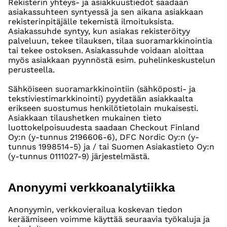
Rekisterin yhteys- ja asiakkuustiedot saadaan
asiakassuhteen syntyessä ja sen aikana asiakkaan
rekisterinpitäjälle tekemistä ilmoituksista.
Asiakassuhde syntyy, kun asiakas rekisteröityy
palveluun, tekee tilauksen, tilaa suoramarkkinointia
tai tekee ostoksen. Asiakassuhde voidaan aloittaa
myös asiakkaan pyynnöstä esim. puhelinkeskustelun
perusteella.
Sähköiseen suoramarkkinointiin (sähköposti- ja
tekstiviestimarkkinointi) pyydetään asiakkaalta
erikseen suostumus henkilötietolain mukaisesti.
Asiakkaan tilaushetken mukainen tieto
luottokelpoisuudesta saadaan Checkout Finland
Oy:n (y-tunnus 2196606-6), DFC Nordic Oy:n (y-
tunnus 1998514-5) ja / tai Suomen Asiakastieto Oy:n
(y-tunnus 0111027-9) järjestelmästä.
Anonyymi verkkoanalytiikka
Anonyymin, verkkovierailua koskevan tiedon
keräämiseen voimme käyttää seuraavia työkaluja ja