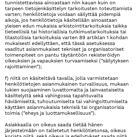
tunnistettavissa ainoastaan niin kauan kuin on
tarpeen tietojenkäsittelyn tarkoitusten toteuttamista
varten; henkilötietoja voidaan säilyttää pidempiä
aikoja, jos henkilötietoja käsitellään ainoastaan
yleisen edun mukaisia arkistointitarkoituksia taikka
tieteellisiä tai historiallisia tutkimustarkoituksia tai
tilastollisia tarkoituksia varten 89 artiklan 1 kohdan
mukaisesti edellyttäen, että tässä asetuksessa
vaaditut asianmukaiset tekniset ja organisatoriset
toimenpiteet on pantu täytäntöön rekisteröidyn
oikeuksien ja vapauksien turvaamiseksi (”säilytyksen
rajoittaminen”);
f) niitä on käsiteltävä tavalla, jolla varmistetaan
henkilötietojen asianmukainen turvallisuus, mukaan
lukien suojaaminen luvattomalta ja lainvastaiselta
käsittelyltä sekä vahingossa tapahtuvalta
häviämiseltä, tuhoutumiselta tai vahingoittumiselta
käyttäen asianmukaisia teknisiä tai organisatorisia
toimia (”eheys ja luottamuksellisuus”).
Asiakkaalla on oikeus saada tietää hänen
järjestelmään on talletetut henkilötietonsa, oikeus
korjata niitä, sekä oikeus ja edellytykset saada niitä