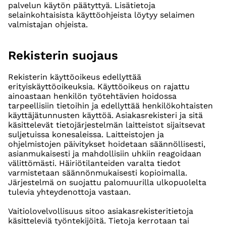
palvelun käytön päätyttyä. Lisätietoja
selainkohtaisista käyttöohjeista löytyy selaimen
valmistajan ohjeista.
Rekisterin suojaus
Rekisterin käyttöoikeus edellyttää
erityiskäyttöoikeuksia. Käyttöoikeus on rajattu
ainoastaan henkilön työtehtävien hoidossa
tarpeellisiin tietoihin ja edellyttää henkilökohtaisten
käyttäjätunnusten käyttöä. Asiakasrekisteri ja sitä
käsittelevät tietojärjestelmän laitteistot sijaitsevat
suljetuissa konesaleissa. Laitteistojen ja
ohjelmistojen päivitykset hoidetaan säännöllisesti,
asianmukaisesti ja mahdollisiin uhkiin reagoidaan
välittömästi. Häiriötilanteiden varalta tiedot
varmistetaan säännönmukaisesti kopioimalla.
Järjestelmä on suojattu palomuurilla ulkopuolelta
tulevia yhteydenottoja vastaan.
Vaitiolovelvollisuus sitoo asiakasrekisteritietoja
käsitteleviä työntekijöitä. Tietoja kerrotaan tai