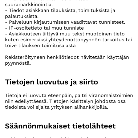
suoramarkkinointia.
- Tiedot asiakkaan tilauksista, toimituksista ja
palautuksista.
- Palveluun kirjautumiseen vaadittavat tunnisteet.
- IP-osoitetieto tai muu tunniste
- Asiakkuuteen liittyvä muu tekstimuotoinen tieto
kuten esimerkiksi yhteydenottopyynnön tarkoitus tai
toive tilauksen toimitusajasta
Rekisteröityneen henkilötiedot hävitetään käyttäjän
pyynnöstä.
Tietojen luovutus ja siirto
Tietoja ei luovuta eteenpäin, paitsi viranomaistoimien
niin edellyttäessä. Tietojen käsittelyn johdosta osa
tiedoista voi sijaita yrityksen alihankkijoilla.
Säännönmukaiset tietolähteet