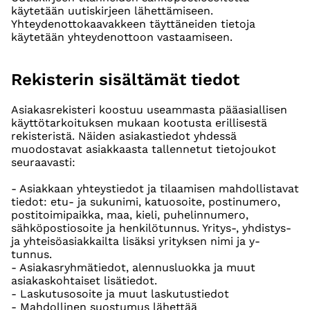
käytetään uutiskirjeen lähettämiseen.
Yhteydenottokaavakkeen täyttäneiden tietoja
käytetään yhteydenottoon vastaamiseen.
Rekisterin sisältämät tiedot
Asiakasrekisteri koostuu useammasta pääasiallisen
käyttötarkoituksen mukaan kootusta erillisestä
rekisteristä. Näiden asiakastiedot yhdessä
muodostavat asiakkaasta tallennetut tietojoukot
seuraavasti:
- Asiakkaan yhteystiedot ja tilaamisen mahdollistavat
tiedot: etu- ja sukunimi, katuosoite, postinumero,
postitoimipaikka, maa, kieli, puhelinnumero,
sähköpostiosoite ja henkilötunnus. Yritys-, yhdistys-
ja yhteisöasiakkailta lisäksi yrityksen nimi ja y-
tunnus.
- Asiakasryhmätiedot, alennusluokka ja muut
asiakaskohtaiset lisätiedot.
- Laskutusosoite ja muut laskutustiedot
- Mahdollinen suostumus lähettää