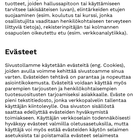
tuotteet, joiden hallussapitoon tai käyttämiseen
tarvitsee lakisääteisen luvan), elintärkeiden etujen
suojaaminen (esim. koulutus tai kurssi, jonka
osallistujilta vaaditaan henkilökohtaiseen terveyteen
liittyviä tietoja), rekisterinpitäjän tai kolmannen
osapuolen oikeutettu etu (esim. verkkoanalytiikka).
Evästeet
Sivustollamme käytetään evästeitä (eng. Cookies),
joiden avulla voimme kehittää sivustoamme sinua
varten. Evästeiden tehtävä on parantaa ja nopeuttaa
asiointikokemusta. Evästeitä voidaan käyttää myös
parempien tarjousten ja henkilökohtaisempien
tuotesuositusten tarjoamiseksi asiakkaalle. Eväste on
pieni tekstitiedosto, jonka verkkopalvelin tallentaa
käyttäjän kiintolevylle. Osa sivuston sisällöstä
saattaa edellyttää evästeiden hyväksymistä
toimiakseen. Käyttäjän verkkoselain todennäköisesti
hyväksyy evästeet valmiilla oletusasetuksilla, mutta
käyttäjä voi myös estää evästeiden käytön selaimen
asetuksista tai poistamalla evästeet selaimesta