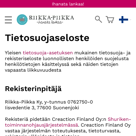
Ihanata lankaa!
Tietosuojaseloste
Yleisen
tietosuoja-asetuksen
mukainen tietosuoja- ja
rekisteriseloste luonnollisten henkilöiden suojelusta
henkilötietojen käsittelyssä sekä näiden tietojen
vapaasta liikkuvuudesta
Rekisterinpitäjä
Riikka-Piikka Ky, y-tunnus 0762750-0
Iisvedentie 3, 77600 Suonenjoki
Rekisteriä pidetään Creaction Finland Oy:n
Shuriken-
toiminnanohjausjärjestelmässä
. Creaction Finland Oy
vastaa järjestelmän toteutuksesta, tietoturvasta,