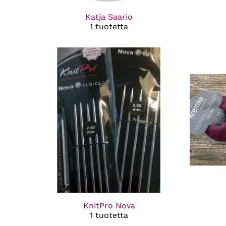
Katja Saario
1 tuotetta
KnitPro Nova
1 tuotetta