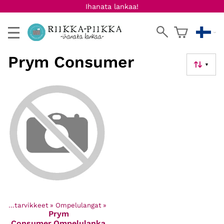
Ihanata lankaa!
Prym Consumer
▼
Ompelutarvikkeet
‪»
Ompelulangat
‪»
Prym
Consumer
Ompelulanka