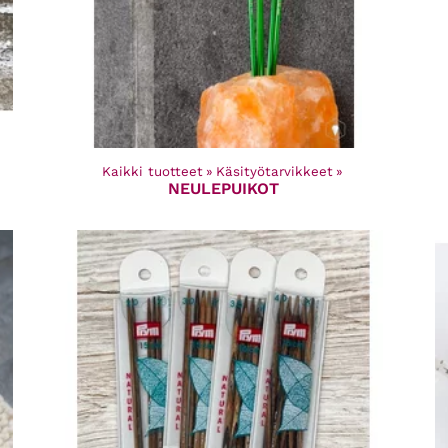
Kaikki tuotteet
‪»
Käsityötarvikkeet
‪»
NEULEPUIKOT