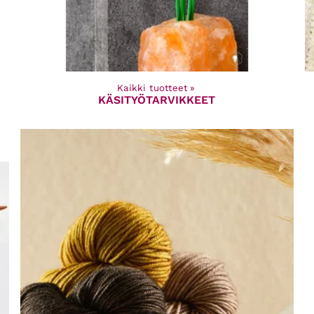
Kaikki tuotteet
‪»
KÄSITYÖTARVIKKEET