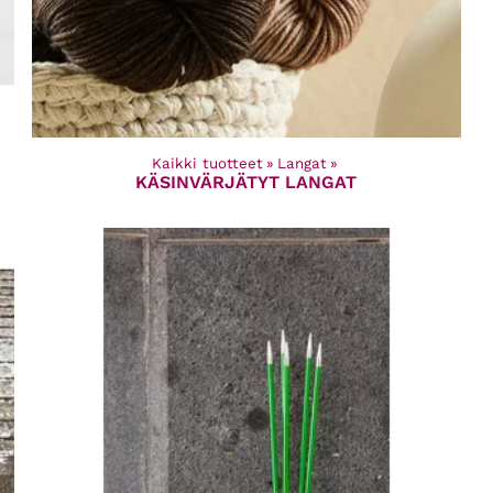
Kaikki tuotteet
‪»
Langat
‪»
KÄSINVÄRJÄTYT LANGAT