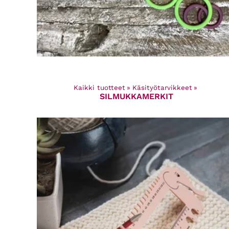
Kaikki tuotteet
‪»
Käsityötarvikkeet
‪»
SILMUKKAMERKIT