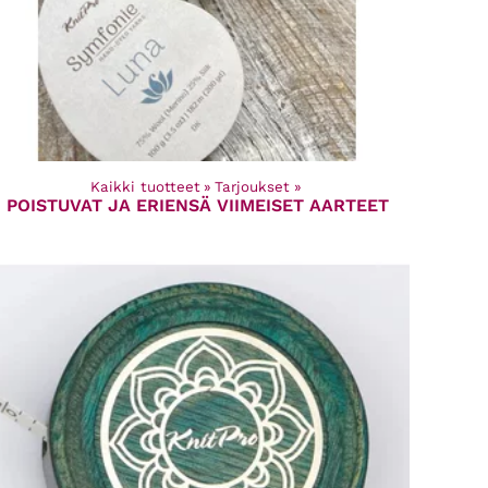
Kaikki tuotteet
‪»
Tarjoukset
‪»
POISTUVAT JA ERIENSÄ VIIMEISET AARTEET