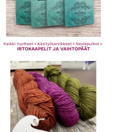
Kaikki tuotteet
‪»
Käsityötarvikkeet
‪»
Neulepuikot
‪»
IRTOKAAPELIT JA VAIHTOPÄÄT