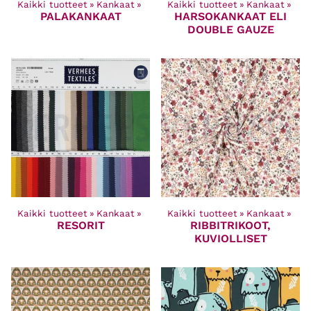
Kaikki tuotteet
‪»
Kankaat
‪»
Kaikki tuotteet
‪»
Kankaat
‪»
PALAKANKAAT
HARSOKANKAAT ELI
DOUBLE GAUZE
Kaikki tuotteet
‪»
Kankaat
‪»
Kaikki tuotteet
‪»
Kankaat
‪»
RESORIT
RIBBITRIKOOT,
KUVIOLLISET