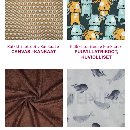
Kaikki tuotteet
‪»
Kankaat
‪»
Kaikki tuotteet
‪»
Kankaat
‪»
CANVAS -KANKAAT
PUUVILLATRIKOOT,
KUVIOLLISET