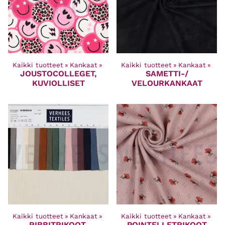
Kaikki tuotteet
‪»
Kankaat
‪»
Kaikki tuotteet
‪»
Kankaat
‪»
JOUSTOCOLLEGET,
SAMETTI-/
KUVIOLLISET
VELOURKANKAAT
Kaikki tuotteet
‪»
Kankaat
‪»
Kaikki tuotteet
‪»
Kankaat
‪»
RIBBITRIKOOT,
POINTELLETRIKOOT