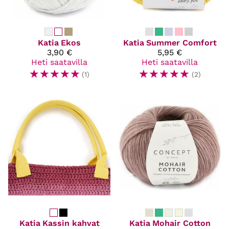
Katia
Ekos
Katia
Summer Comfort
3,90 €
5,95 €
Heti saatavilla
Heti saatavilla
☆
☆
☆
☆
☆
☆
☆
☆
☆
☆
(1)
(2)
Katia
Kassin kahvat
Katia
Mohair Cotton