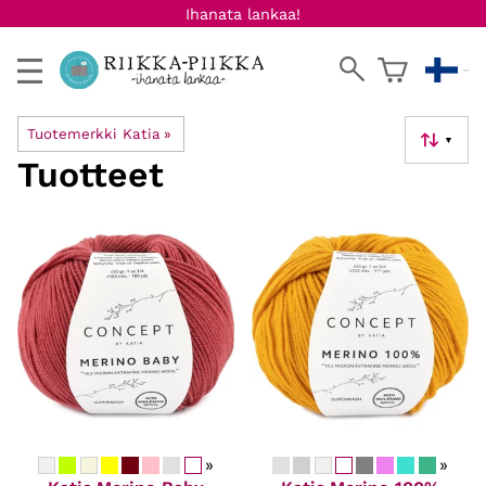
Ihanata lankaa!
Tuotemerkki Katia
‪»
▼
Tuotteet
»
»