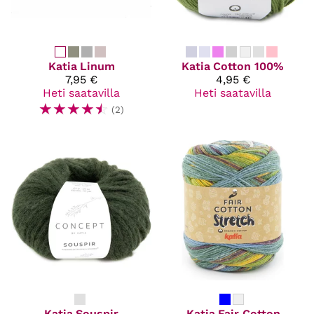
Katia
Linum
Katia
Cotton 100%
7,95 €
4,95 €
Heti saatavilla
Heti saatavilla
☆
☆
☆
☆
☆
(2)
Katia
Souspir
Katia
Fair Cotton