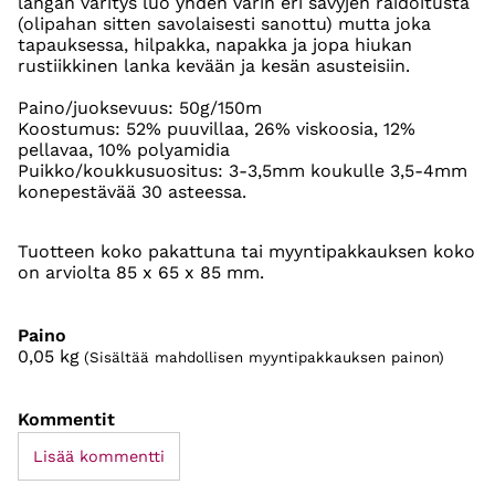
langan väritys luo yhden värin eri sävyjen raidoitusta
(olipahan sitten savolaisesti sanottu) mutta joka
tapauksessa, hilpakka, napakka ja jopa hiukan
rustiikkinen lanka kevään ja kesän asusteisiin.
Paino/juoksevuus: 50g/150m
Koostumus: 52% puuvillaa, 26% viskoosia, 12%
pellavaa, 10% polyamidia
Puikko/koukkusuositus: 3-3,5mm koukulle 3,5-4mm
konepestävää 30 asteessa.
Tuotteen koko pakattuna tai myyntipakkauksen koko
on arviolta 85 x 65 x 85 mm.
Paino
0,05
kg
(Sisältää mahdollisen myyntipakkauksen painon)
Kommentit
Lisää kommentti