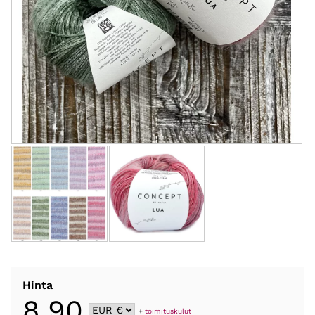
Hinta
8,90
+
toimituskulut