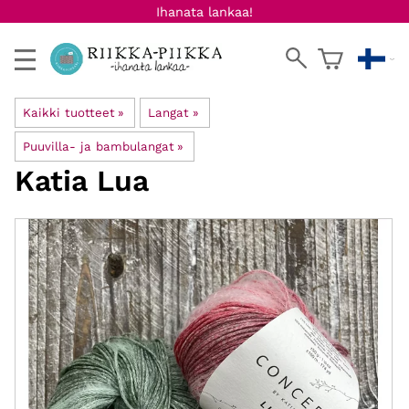
Ihanata lankaa!
Kaikki tuotteet
‪»
Langat
‪»
Puuvilla- ja bambulangat
‪»
Katia
Lua