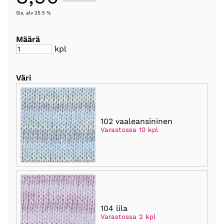
Sis. alv 25.5 %
Määrä
kpl
Väri
102 vaaleansininen
Varastossa 10 kpl
104 lila
Varastossa 2 kpl