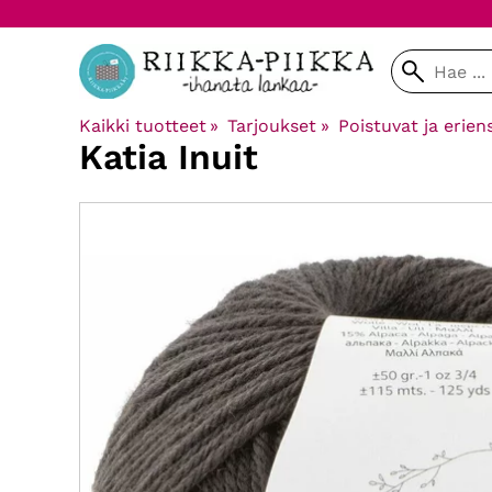
Kaikki tuotteet
‪»
Tarjoukset
‪»
Poistuvat ja erien
Katia
Inuit