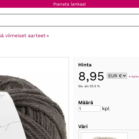
Ihanata lankaa!
sä viimeiset aarteet
‪»
Hinta
8,95
+
toim
Sis. alv 25.5 %
Määrä
kpl
Väri