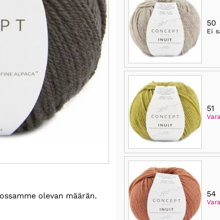
50
Ei s
51
Vara
54
astossamme olevan määrän.
Var