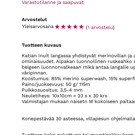
Varastotilanne ja saapuvat
Arvostelut
☆
☆
☆
☆
☆
Yleisarvosana
(
1 arvostelu
)
Tuotteen kuvaus
Katian Inuit langassa yhdistyvät merinovillan ja
ominaisuudet. Alpakan luonnollinen ruskeahko 
beigeen luonnonvalkeaan mikä antaa langalle up
väripinnan.
Koostumus: 85% merino superwash, 15% superf
Paino/juoksevuus: 50 g/ 115m
Puikkosuositus: 3,5-4 mm
Neuletiheys: 10x10cm = 23 s x 30 krs
Valmistajan mukaan naisetn M kokoiseen paitaan
Konepestävää 30 asteessa, villapesun ohjelmall
Tuotteen koko pakattuna tai myyntipakkauksen k