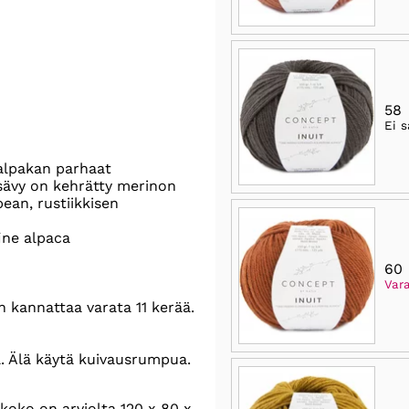
58
Ei s
 alpakan parhaat
sävy on kehrätty merinon
ean, rustiikkisen
ine alpaca
60
Vara
 kannattaa varata 11 kerää.
a. Älä käytä kuivausrumpua.
oko on arviolta 120 x 80 x