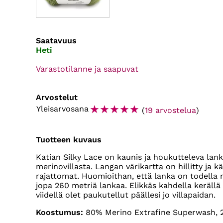
Saatavuus
Heti
Varastotilanne ja saapuvat
Arvostelut
☆
☆
☆
☆
☆
Yleisarvosana
(
19 arvostelua
)
Tuotteen kuvaus
Katian Silky Lace on kaunis ja houkutteleva lanka
merinovillasta. Langan värikartta on hillitty ja 
rajattomat. Huomioithan, että lanka on todella ri
jopa 260 metriä lankaa. Elikkäs kahdella kerällä 
viidellä olet paukutellut päällesi jo villapaidan.
Koostumus:
80% Merino Extrafine Superwash, 2