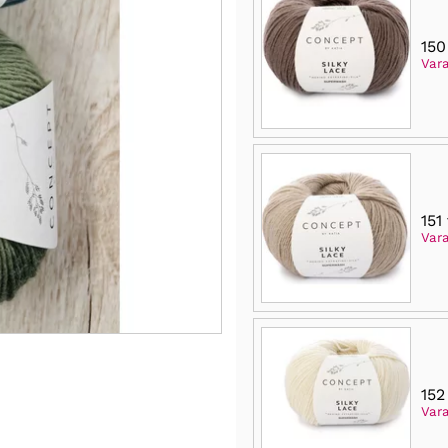
150
Var
151
Vara
152
Var