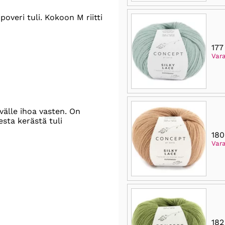
poveri tuli. Kokoon M riitti
177
Vara
välle ihoa vasten. On
esta kerästä tuli
180
Var
182