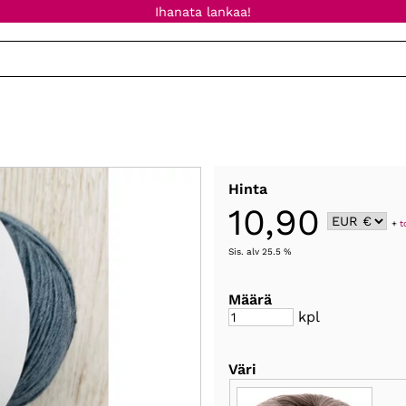
Ihanata lankaa!
Hinta
10,90
+
t
Sis. alv 25.5 %
Määrä
kpl
Väri