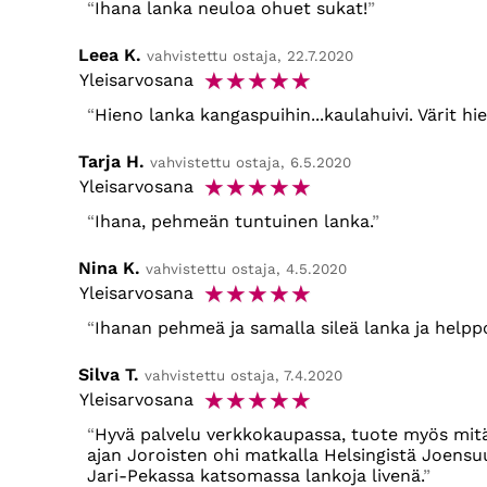
Ihana lanka neuloa ohuet sukat!
Leea K.
vahvistettu ostaja, 22.7.2020
☆
☆
☆
☆
☆
Yleisarvosana
Hieno lanka kangaspuihin...kaulahuivi. Värit hi
Tarja H.
vahvistettu ostaja, 6.5.2020
☆
☆
☆
☆
☆
Yleisarvosana
Ihana, pehmeän tuntuinen lanka.
Nina K.
vahvistettu ostaja, 4.5.2020
☆
☆
☆
☆
☆
Yleisarvosana
Ihanan pehmeä ja samalla sileä lanka ja helpp
Silva T.
vahvistettu ostaja, 7.4.2020
☆
☆
☆
☆
☆
Yleisarvosana
Hyvä palvelu verkkokaupassa, tuote myös mitä
ajan Joroisten ohi matkalla Helsingistä Joens
Jari-Pekassa katsomassa lankoja livenä.