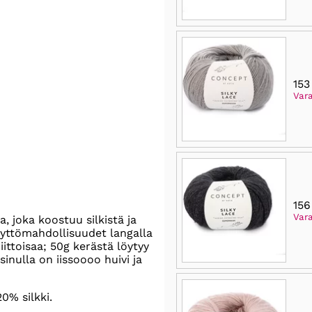
153
Var
156
Var
, joka koostuu silkistä ja
käyttömahdollisuudet langalla
ittoisaa; 50g kerästä löytyy
sinulla on iissoooo huivi ja
0% silkki.