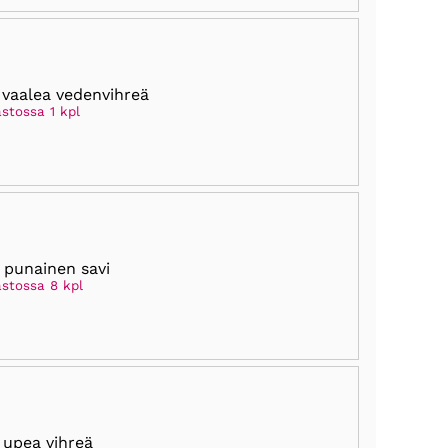
 vaalea vedenvihreä
stossa 1 kpl
 punainen savi
astossa 8 kpl
 upea vihreä