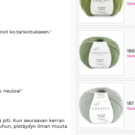
Vara
enot ko.tarkoitukseen.
186
Vara
o neuloa!
187
Var
 piti. Kun seuraavan kerran
uuhun, pistäydyn ilman muuta