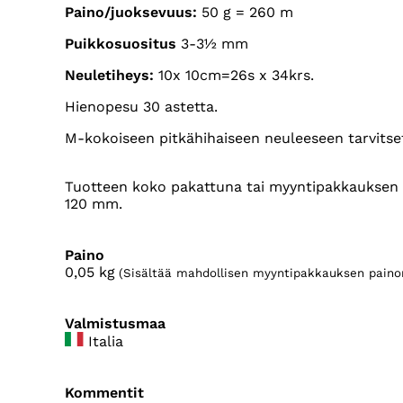
Paino/juoksevuus:
50 g = 260 m
Puikkosuositus
3-3½ mm
Neuletiheys:
10x 10cm=26s x 34krs.
Hienopesu 30 astetta.
M-kokoiseen pitkähihaiseen neuleeseen tarvitset
Tuotteen koko pakattuna tai myyntipakkauksen k
120 mm.
Paino
0,05
kg
(Sisältää mahdollisen myyntipakkauksen paino
Valmistusmaa
Italia
Kommentit