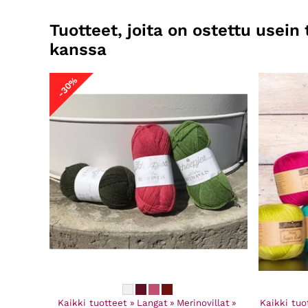
Tuotteet, joita on ostettu usei
kanssa
-30%
Kaikki tuotteet
‪»
Langat
‪»
Merinovillat
‪»
Kaikki tuo