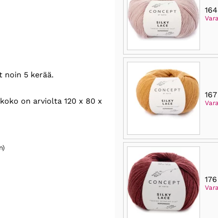
164
Var
 noin 5 kerää.
167
oko on arviolta 120 x 80 x
Vara
n)
176
Var