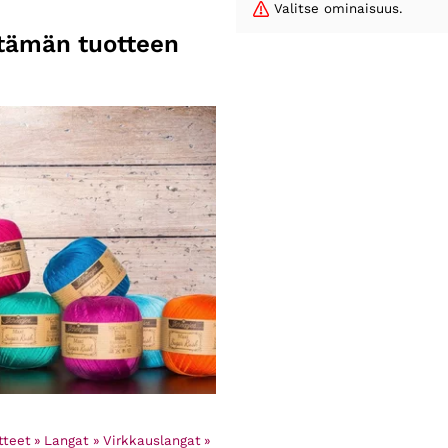
Valitse ominaisuus.
n tämän tuotteen
tteet
‪»
Langat
‪»
Virkkauslangat
‪»