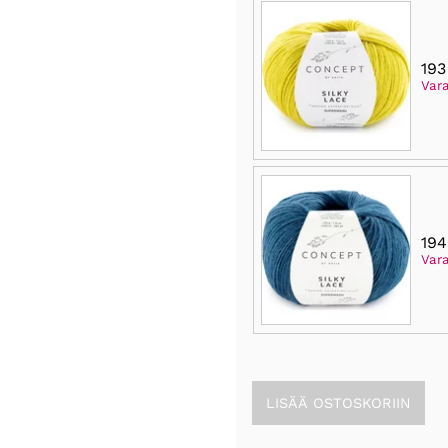
193
Var
194
Var