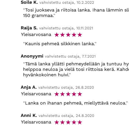
Soile K.
vahvistettu ostaja, 10.2.2022
Tosi juokseva ja riitoisa lanka. Ihana lämmin sli
150 grammaa.
Raija S.
vahvistettu ostaja, 10.11.2021
☆
☆
☆
☆
☆
Yleisarvosana
Kaunis pehmeä silkkinen lanka.
Anonyymi
vahvistettu ostaja, 7.7.2021
Tämä lanka yllätti pehmeydellään ja tuntuu hy
helppoa neuloa ja vielä tosi riittoisa kerä. Kahd
hyvänkokoinen huivi.
Anja A.
vahvistettu ostaja, 26.8.2020
☆
☆
☆
☆
☆
Yleisarvosana
Lanka on ihanan pehmeä, miellyttävä neuloa.
Anni K.
vahvistettu ostaja, 24.8.2020
☆
☆
☆
☆
☆
Yleisarvosana