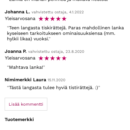
Johanna L.
vahvistettu ostaja, 4.1.2022
☆
☆
☆
☆
☆
Yleisarvosana
Teen langasta tiskirättejä. Paras mahdollinen lanka
kyseiseen tarkoitukseen ominaisuuksiensa (mm.
hylkii likaa) vuoksi.
Joanna P.
vahvistettu ostaja, 23.8.2020
☆
☆
☆
☆
☆
Yleisarvosana
Mahtava lanka!
Nimimerkki Laura
15.11.2020
Tästä langasta tulee hyviä tistirättejä. :)
Lisää kommentti
Tuotemerkki