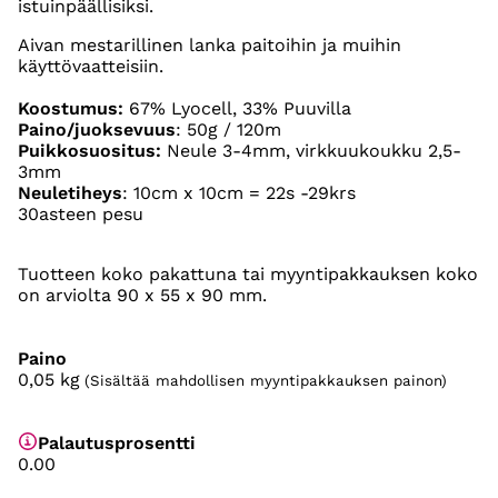
istuinpäällisiksi.
Aivan mestarillinen lanka paitoihin ja muihin
käyttövaatteisiin.
Koostumus:
67% Lyocell, 33% Puuvilla
Paino/juoksevuus
: 50g / 120m
Puikkosuositus:
Neule 3-4mm, virkkuukoukku 2,5-
3mm
Neuletiheys
: 10cm x 10cm = 22s -29krs
30asteen pesu
Tuotteen koko pakattuna tai myyntipakkauksen koko
on arviolta 90 x 55 x 90 mm.
Paino
0,05
kg
(Sisältää mahdollisen myyntipakkauksen painon)
Palautusprosentti
0.00