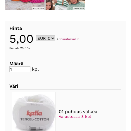
Hinta
5,00
+
toimituskulut
Sis. alv 25.5 %
Määrä
kpl
Väri
01 puhdas valkea
Varastossa 8 kpl