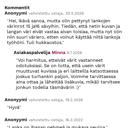
Kommentit
Anonyymi
vahvistettu ostaja, 30.5.2026
Hei, ikävä sanoa, mutta olin pettynyt lankojen
värinrot 15 ja16 sävyihin. Tiedän, että netin kuvan ja
langan väri eivät vastaa aivan toisiaa, mutta nyt olin
niin suuri väriero, etten voinut käyttää niitä lankoja
työhöni. Tuli hukkaostos.
Asiakaspalvelija
Minna
9.7.2026
Voi harmitus, etteivät värit vastanneet
odotuksiasi. Se on totta, että usein värit
muuttuvat kuvissa ja eri laitteilla katsottaessa
joskus turhankin paljon. Voimme tarvittaessa
aina ottaa ja lähettää lisäkuvia, mikäli tarvitsee
jonkun todella täsmävärin :)
Anonyymi
vahvistettu ostaja, 19.2.2026
Hyvä
Anonyymi
vahvistettu ostaja, 16.3.2022
Lanka on ihanan pehmeä ja mukava neuloa.