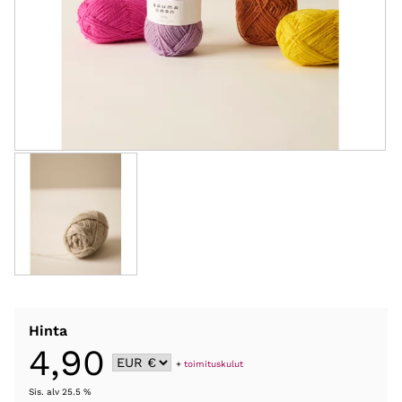
Hinta
4,90
+
toimituskulut
Sis. alv 25.5 %