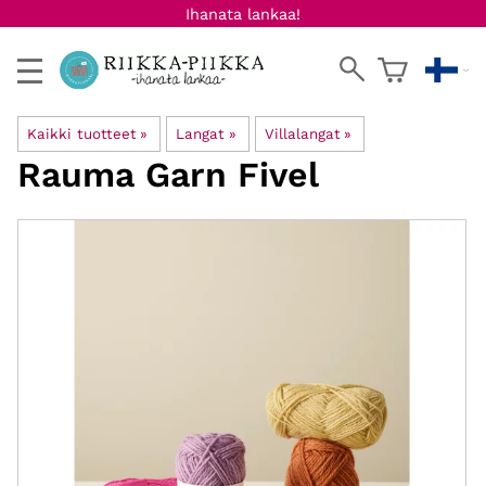
Ihanata lankaa!
Kaikki tuotteet
‪»
Langat
‪»
Villalangat
‪»
Rauma Garn
Fivel