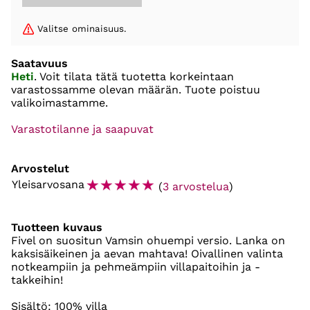
Valitse ominaisuus.
Saatavuus
Heti
. Voit tilata tätä tuotetta korkeintaan
varastossamme olevan määrän. Tuote poistuu
valikoimastamme.
Varastotilanne ja saapuvat
Arvostelut
☆
☆
☆
☆
☆
Yleisarvosana
(
3 arvostelua
)
Tuotteen kuvaus
Fivel on suositun Vamsin ohuempi versio. Lanka on
kaksisäikeinen ja aevan mahtava! Oivallinen valinta
notkeampiin ja pehmeämpiin villapaitoihin ja -
takkeihin!
Sisältö: 100% villa