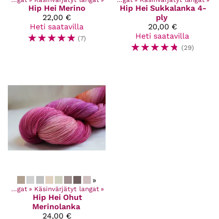
Hip Hei
Merino
Hip Hei
Sukkalanka 4-
22,00 €
ply
Heti saatavilla
20,00 €
☆
☆
☆
☆
☆
Heti saatavilla
(7)
☆
☆
☆
☆
☆
(29)
»
‪»
Langat
‪»
Käsinvärjätyt langat
‪»
Hip Hei
Ohut
Merinolanka
24,00 €