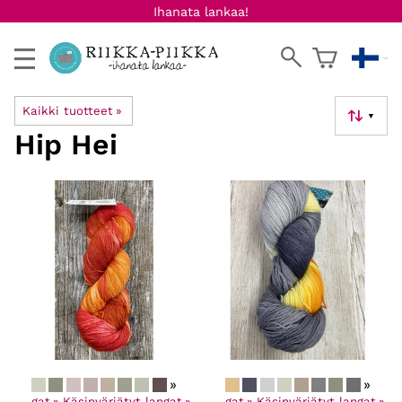
Ihanata lankaa!
Kaikki tuotteet
‪»
▼
Hip Hei
»
»
‪»
Langat
‪»
Käsinvärjätyt langat
Kaikki tuotteet
‪»
‪»
Langat
‪»
Käsinvärjätyt langat
‪»