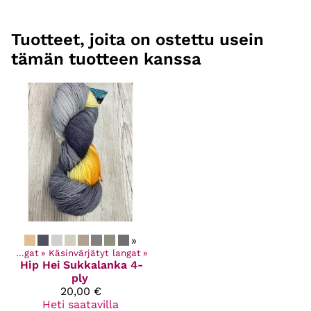
Tuotteet, joita on ostettu usein
tämän tuotteen kanssa
»
‪»
Langat
‪»
Käsinvärjätyt langat
‪»
Hip Hei
Sukkalanka 4-
ply
20,00 €
Heti saatavilla