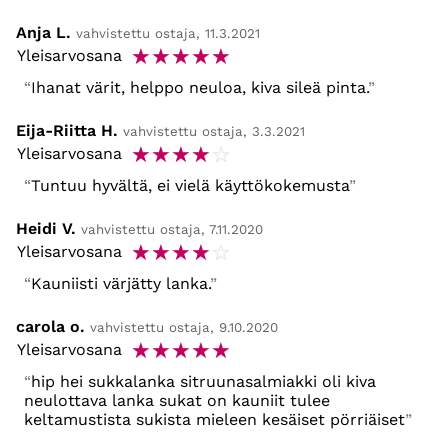
Anja L.
vahvistettu ostaja, 11.3.2021
☆
☆
☆
☆
☆
Yleisarvosana
Ihanat värit, helppo neuloa, kiva sileä pinta.
Eija-Riitta H.
vahvistettu ostaja, 3.3.2021
☆
☆
☆
☆
☆
Yleisarvosana
Tuntuu hyvältä, ei vielä käyttökokemusta
Heidi V.
vahvistettu ostaja, 7.11.2020
☆
☆
☆
☆
☆
Yleisarvosana
Kauniisti värjätty lanka.
carola o.
vahvistettu ostaja, 9.10.2020
☆
☆
☆
☆
☆
Yleisarvosana
hip hei sukkalanka sitruunasalmiakki oli kiva
neulottava lanka sukat on kauniit tulee
keltamustista sukista mieleen kesäiset pörriäiset