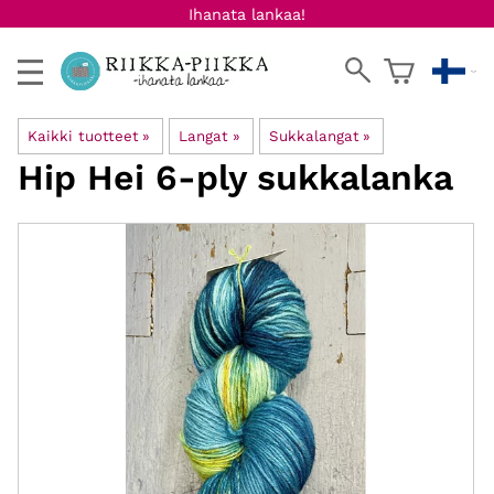
Ihanata lankaa!
Kaikki tuotteet
‪»
Langat
‪»
Sukkalangat
‪»
Hip Hei
6-ply sukkalanka