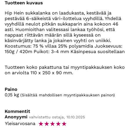
Tuotteen kuvaus
Hip Hein sukkalanka on laadukasta, kestävää ja
pestävää 6-säikeistä väri-ilottelua vyyhdillä. Yhdellä
vyyhdillä neulot pitkän sukkaparin aina kokoon 46
asti. Huomioithan valitessasi lankaa työhösi, että
nappaat riittävän määrän sillä kyseessä on
käsinvärjätty lanka ja jokainen vyyhti on uniikki.
Koostumus: 75 % villaa 25% polyamidia Juoksevuus:
150g / 420m Puikot: 3-4 mm Käsinpesua suositellaan
Tuotteen koko pakattuna tai myyntipakkauksen koko
on arviolta 110 x 250 x 90 mm.
Paino
0,15
kg
(Sisältää mahdollisen myyntipakkauksen painon)
Kommentit
Anonyymi
vahvistettu ostaja, 10.10.2025
☆
☆
☆
☆
☆
Yleisarvosana