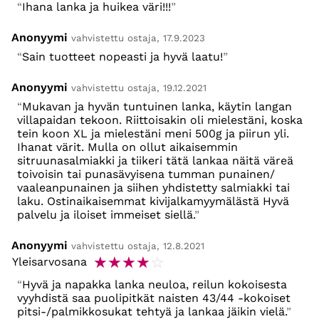
Ihana lanka ja huikea väri!!!
Anonyymi
vahvistettu ostaja, 17.9.2023
Sain tuotteet nopeasti ja hyvä laatu!
Anonyymi
vahvistettu ostaja, 19.12.2021
Mukavan ja hyvän tuntuinen lanka, käytin langan
villapaidan tekoon. Riittoisakin oli mielestäni, koska
tein koon XL ja mielestäni meni 500g ja piirun yli.
Ihanat värit. Mulla on ollut aikaisemmin
sitruunasalmiakki ja tiikeri tätä lankaa näitä väreä
toivoisin tai punasävyisena tumman punainen/
vaaleanpunainen ja siihen yhdistetty salmiakki tai
laku. Ostinaikaisemmat kivijalkamyymälästä Hyvä
palvelu ja iloiset immeiset siellä.
Anonyymi
vahvistettu ostaja, 12.8.2021
☆
☆
☆
☆
☆
Yleisarvosana
Hyvä ja napakka lanka neuloa, reilun kokoisesta
vyyhdistä saa puolipitkät naisten 43/44 -kokoiset
pitsi-/palmikkosukat tehtyä ja lankaa jäikin vielä.