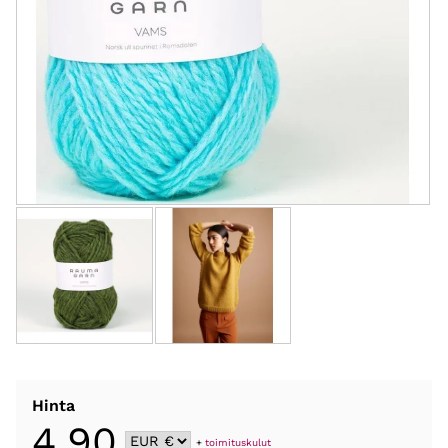
Hinta
4,90
+
toimituskulut