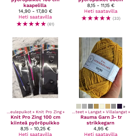
kaapelilla
8,15 - 11,15 €
14,90 - 17,80 €
Heti saatavilla
Heti saatavilla
☆
☆
☆
☆
☆
(33)
☆
☆
☆
☆
☆
(61)
»
et
‪»
Neulepuikot
‪»
Knit Pro Zing
‪»
Kaikki tuotteet
‪»
Langat
‪»
Villalangat
‪»
Knit Pro
Zing 100 cm
Rauma Garn
3- tr
kiinteä pyöröpuikko
strikkegarn
8,15 - 10,25 €
4,95 €
Heti saatavilla
Heti saatavilla