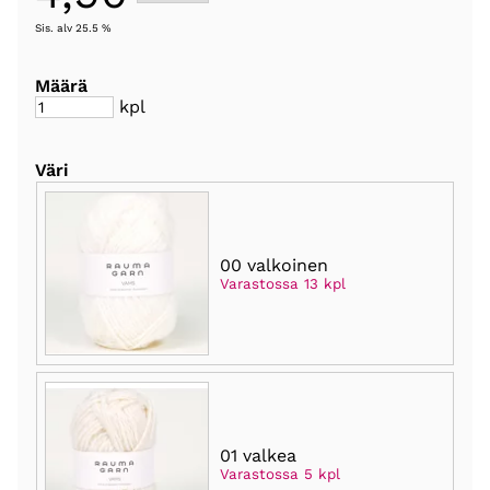
Sis. alv 25.5 %
Määrä
kpl
Väri
00 valkoinen
Varastossa 13 kpl
01 valkea
Varastossa 5 kpl