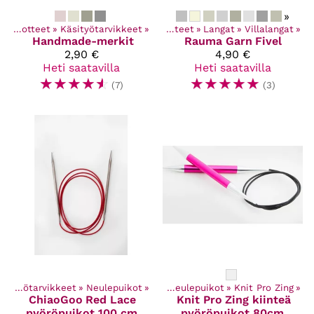
»
Kaikki tuotteet
‪»
Käsityötarvikkeet
‪»
Kaikki tuotteet
‪»
Langat
‪»
Villalangat
‪»
Handmade-merkit
Rauma Garn
Fivel
2,90 €
4,90 €
Heti saatavilla
Heti saatavilla
☆
☆
☆
☆
☆
☆
☆
☆
☆
☆
(7)
(3)
Kaikki tuotteet
Käsityötarvikkeet
‪»
Käsityötarvikkeet
‪»
Neulepuikot
‪»
‪»
Neulepuikot
‪»
Knit Pro Zing
‪»
ChiaoGoo
Red Lace
Knit Pro
Zing kiinteä
pyöröpuikot 100 cm
pyöröpuikot 80cm