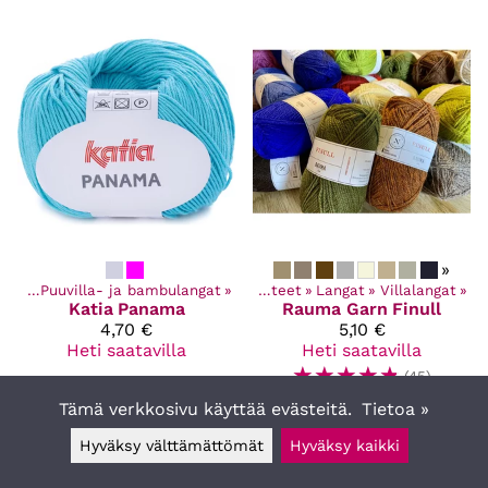
»
ngat
‪»
Puuvilla- ja bambulangat
‪»
Kaikki tuotteet
‪»
Langat
‪»
Villalangat
‪»
Katia
Panama
Rauma Garn
Finull
4,70 €
5,10 €
Heti saatavilla
Heti saatavilla
☆
☆
☆
☆
☆
(45)
Tämä verkkosivu käyttää evästeitä.
Tietoa »
Hyväksy välttämättömät
Hyväksy kaikki