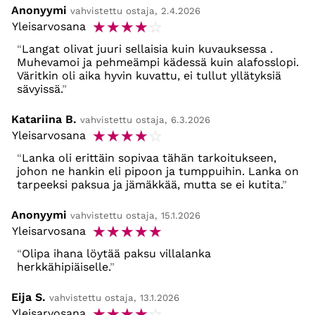
Anonyymi
vahvistettu ostaja, 2.4.2026
☆
☆
☆
☆
☆
Yleisarvosana
Langat olivat juuri sellaisia kuin kuvauksessa .
Muhevamoi ja pehmeämpi kädessä kuin alafosslopi.
Väritkin oli aika hyvin kuvattu, ei tullut yllätyksiä
sävyissä.
Katariina B.
vahvistettu ostaja, 6.3.2026
☆
☆
☆
☆
☆
Yleisarvosana
Lanka oli erittäin sopivaa tähän tarkoitukseen,
johon ne hankin eli pipoon ja tumppuihin. Lanka on
tarpeeksi paksua ja jämäkkää, mutta se ei kutita.
Anonyymi
vahvistettu ostaja, 15.1.2026
☆
☆
☆
☆
☆
Yleisarvosana
Olipa ihana löytää paksu villalanka
herkkähipiäiselle.
Eija S.
vahvistettu ostaja, 13.1.2026
☆
☆
☆
☆
☆
Yleisarvosana