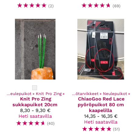
☆
☆
☆
☆
☆
☆
☆
☆
☆
☆
(2)
(69)
et
‪»
Neulepuikot
Kaikki tuotteet
‪»
Knit Pro Zing
‪»
‪»
Käsityötarvikkeet
‪»
Neulepuikot
‪»
Knit Pro
Zing
ChiaoGoo
Red Lace
sukkapuikot 20cm
pyöröpuikot 80 cm
8,30 - 9,30 €
kaapelilla
Heti saatavilla
14,35 - 16,35 €
☆
☆
☆
☆
☆
Heti saatavilla
(40)
☆
☆
☆
☆
☆
(51)