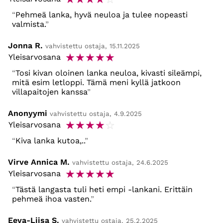
Pehmeä lanka, hyvä neuloa ja tulee nopeasti
valmista.
Jonna R.
vahvistettu ostaja, 15.11.2025
☆
☆
☆
☆
☆
Yleisarvosana
Tosi kivan oloinen lanka neuloa, kivasti sileämpi,
mitä esim letloppi. Tämä meni kyllä jatkoon
villapaitojen kanssa
Anonyymi
vahvistettu ostaja, 4.9.2025
☆
☆
☆
☆
☆
Yleisarvosana
Kiva lanka kutoa,..
Virve Annica M.
vahvistettu ostaja, 24.6.2025
☆
☆
☆
☆
☆
Yleisarvosana
Tästä langasta tuli heti empi -lankani. Erittäin
pehmeä ihoa vasten.
Eeva-Liisa S.
vahvistettu ostaja, 25.2.2025