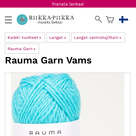
Ihanata lankaa!
Kaikki tuotteet
‪»
Langat
‪»
Langat valmistajittain
‪»
Rauma Garn
‪»
Rauma Garn
Vams