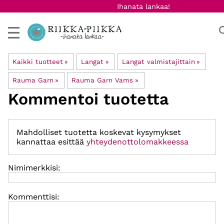
Ihanata lankaa!
Kaikki tuotteet
‪»
Langat
‪»
Langat valmistajittain
‪»
Rauma Garn
‪»
Rauma Garn Vams
‪»
Kommentoi tuotetta
Mahdolliset tuotetta koskevat kysymykset
kannattaa esittää
yhteydenottolomakkeessa
Nimimerkkisi:
Kommenttisi: