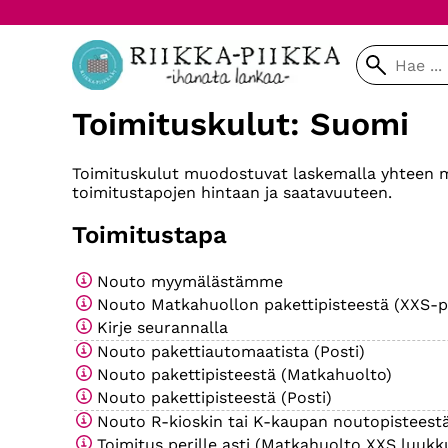
Toimituskulut: Suomi
Toimituskulut muodostuvat laskemalla yhteen mak
toimitustapojen hintaan ja saatavuuteen.
Toimitustapa
Nouto myymälästämme
Nouto Matkahuollon pakettipisteestä (XXS-p
Kirje seurannalla
Nouto pakettiautomaatista (Posti)
Nouto pakettipisteestä (Matkahuolto)
Nouto pakettipisteestä (Posti)
Nouto R-kioskin tai K-kaupan noutopisteest
Toimitus perille asti (Matkahuolto XXS luukk