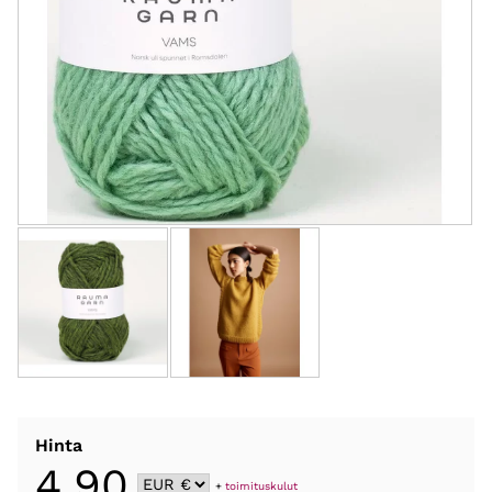
Hinta
4,90
+
toimituskulut