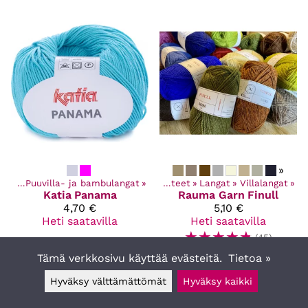
»
ngat
‪»
Puuvilla- ja bambulangat
‪»
Kaikki tuotteet
‪»
Langat
‪»
Villalangat
‪»
Katia
Panama
Rauma Garn
Finull
4,70 €
5,10 €
Heti saatavilla
Heti saatavilla
☆
☆
☆
☆
☆
(45)
Tämä verkkosivu käyttää evästeitä.
Tietoa »
Hyväksy välttämättömät
Hyväksy kaikki