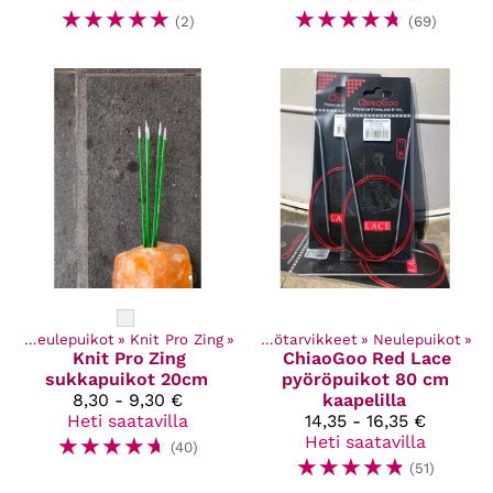
☆
☆
☆
☆
☆
☆
☆
☆
☆
☆
(2)
(69)
et
‪»
Neulepuikot
Kaikki tuotteet
‪»
Knit Pro Zing
‪»
‪»
Käsityötarvikkeet
‪»
Neulepuikot
‪»
Knit Pro
Zing
ChiaoGoo
Red Lace
sukkapuikot 20cm
pyöröpuikot 80 cm
8,30 - 9,30 €
kaapelilla
Heti saatavilla
14,35 - 16,35 €
☆
☆
☆
☆
☆
Heti saatavilla
(40)
☆
☆
☆
☆
☆
(51)