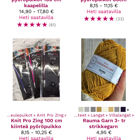
kaapelilla
8,15 - 11,15 €
14,90 - 17,80 €
Heti saatavilla
Heti saatavilla
☆
☆
☆
☆
☆
(33)
☆
☆
☆
☆
☆
(61)
»
et
‪»
Neulepuikot
‪»
Knit Pro Zing
‪»
Kaikki tuotteet
‪»
Langat
‪»
Villalangat
‪»
Knit Pro
Zing 100 cm
Rauma Garn
3- tr
kiinteä pyöröpuikko
strikkegarn
8,15 - 10,25 €
4,95 €
Heti saatavilla
Heti saatavilla