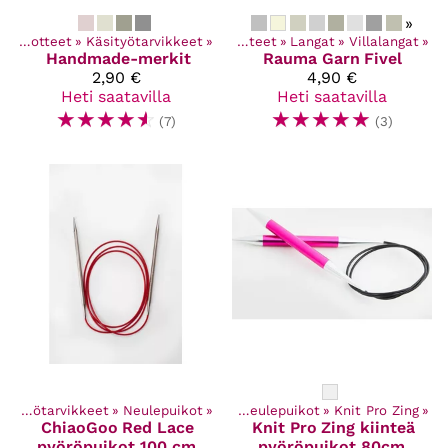
»
Kaikki tuotteet
‪»
Käsityötarvikkeet
‪»
Kaikki tuotteet
‪»
Langat
‪»
Villalangat
‪»
Handmade-merkit
Rauma Garn
Fivel
2,90 €
4,90 €
Heti saatavilla
Heti saatavilla
☆
☆
☆
☆
☆
☆
☆
☆
☆
☆
(7)
(3)
Kaikki tuotteet
Käsityötarvikkeet
‪»
Käsityötarvikkeet
‪»
Neulepuikot
‪»
‪»
Neulepuikot
‪»
Knit Pro Zing
‪»
ChiaoGoo
Red Lace
Knit Pro
Zing kiinteä
pyöröpuikot 100 cm
pyöröpuikot 80cm