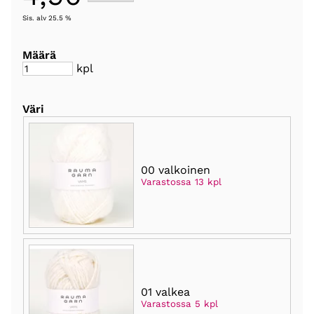
Sis. alv 25.5 %
Määrä
kpl
Väri
00 valkoinen
Varastossa 13 kpl
01 valkea
Varastossa 5 kpl