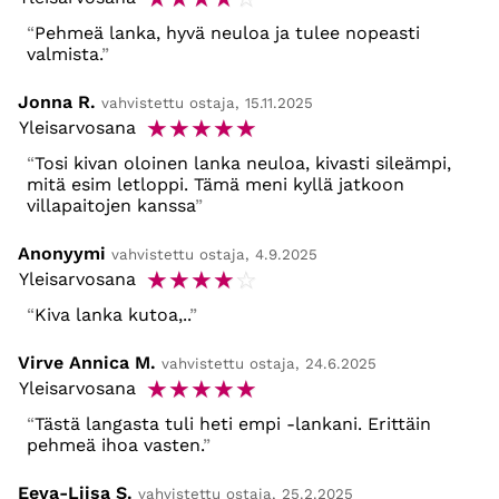
Pehmeä lanka, hyvä neuloa ja tulee nopeasti
valmista.
Jonna R.
vahvistettu ostaja, 15.11.2025
☆
☆
☆
☆
☆
Yleisarvosana
Tosi kivan oloinen lanka neuloa, kivasti sileämpi,
mitä esim letloppi. Tämä meni kyllä jatkoon
villapaitojen kanssa
Anonyymi
vahvistettu ostaja, 4.9.2025
☆
☆
☆
☆
☆
Yleisarvosana
Kiva lanka kutoa,..
Virve Annica M.
vahvistettu ostaja, 24.6.2025
☆
☆
☆
☆
☆
Yleisarvosana
Tästä langasta tuli heti empi -lankani. Erittäin
pehmeä ihoa vasten.
Eeva-Liisa S.
vahvistettu ostaja, 25.2.2025