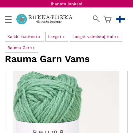
Ihanata lankaa!
Kaikki tuotteet
‪»
Langat
‪»
Langat valmistajittain
‪»
Rauma Garn
‪»
Rauma Garn
Vams