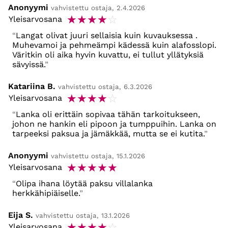
Anonyymi
vahvistettu ostaja, 2.4.2026
☆
☆
☆
☆
☆
Yleisarvosana
Langat olivat juuri sellaisia kuin kuvauksessa .
Muhevamoi ja pehmeämpi kädessä kuin alafosslopi.
Väritkin oli aika hyvin kuvattu, ei tullut yllätyksiä
sävyissä.
Katariina B.
vahvistettu ostaja, 6.3.2026
☆
☆
☆
☆
☆
Yleisarvosana
Lanka oli erittäin sopivaa tähän tarkoitukseen,
johon ne hankin eli pipoon ja tumppuihin. Lanka on
tarpeeksi paksua ja jämäkkää, mutta se ei kutita.
Anonyymi
vahvistettu ostaja, 15.1.2026
☆
☆
☆
☆
☆
Yleisarvosana
Olipa ihana löytää paksu villalanka
herkkähipiäiselle.
Eija S.
vahvistettu ostaja, 13.1.2026
☆
☆
☆
☆
☆
Yleisarvosana