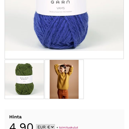
Hinta
4,90
+
toimituskulut