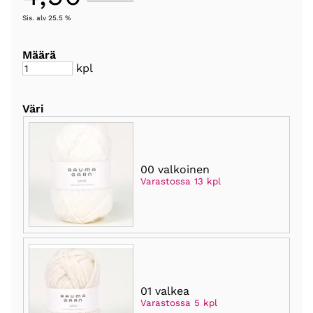
Sis. alv 25.5 %
Määrä
kpl
Väri
00 valkoinen
Varastossa 13 kpl
01 valkea
Varastossa 5 kpl