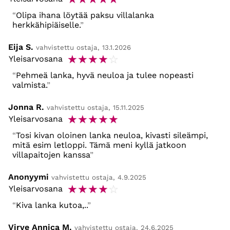
Olipa ihana löytää paksu villalanka
herkkähipiäiselle.
Eija S.
vahvistettu ostaja, 13.1.2026
☆
☆
☆
☆
☆
Yleisarvosana
Pehmeä lanka, hyvä neuloa ja tulee nopeasti
valmista.
Jonna R.
vahvistettu ostaja, 15.11.2025
☆
☆
☆
☆
☆
Yleisarvosana
Tosi kivan oloinen lanka neuloa, kivasti sileämpi,
mitä esim letloppi. Tämä meni kyllä jatkoon
villapaitojen kanssa
Anonyymi
vahvistettu ostaja, 4.9.2025
☆
☆
☆
☆
☆
Yleisarvosana
Kiva lanka kutoa,..
Virve Annica M.
vahvistettu ostaja, 24.6.2025