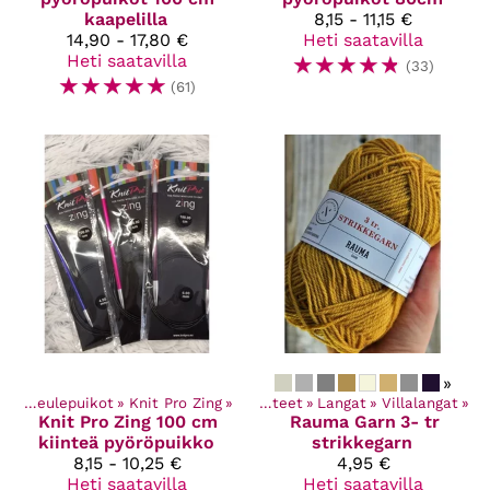
kaapelilla
8,15 - 11,15 €
14,90 - 17,80 €
Heti saatavilla
Heti saatavilla
☆
☆
☆
☆
☆
(33)
☆
☆
☆
☆
☆
(61)
»
et
‪»
Neulepuikot
‪»
Knit Pro Zing
‪»
Kaikki tuotteet
‪»
Langat
‪»
Villalangat
‪»
Knit Pro
Zing 100 cm
Rauma Garn
3- tr
kiinteä pyöröpuikko
strikkegarn
8,15 - 10,25 €
4,95 €
Heti saatavilla
Heti saatavilla