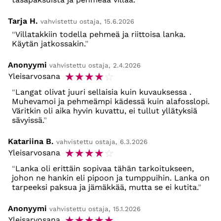
Tarja H.
vahvistettu ostaja, 15.6.2026
Villatakkiin todella pehmeä ja riittoisa lanka.
Käytän jatkossakin.
Anonyymi
vahvistettu ostaja, 2.4.2026
☆
☆
☆
☆
☆
Yleisarvosana
Langat olivat juuri sellaisia kuin kuvauksessa .
Muhevamoi ja pehmeämpi kädessä kuin alafosslopi.
Väritkin oli aika hyvin kuvattu, ei tullut yllätyksiä
sävyissä.
Katariina B.
vahvistettu ostaja, 6.3.2026
☆
☆
☆
☆
☆
Yleisarvosana
Lanka oli erittäin sopivaa tähän tarkoitukseen,
johon ne hankin eli pipoon ja tumppuihin. Lanka on
tarpeeksi paksua ja jämäkkää, mutta se ei kutita.
Anonyymi
vahvistettu ostaja, 15.1.2026
☆
☆
☆
☆
☆
Yleisarvosana