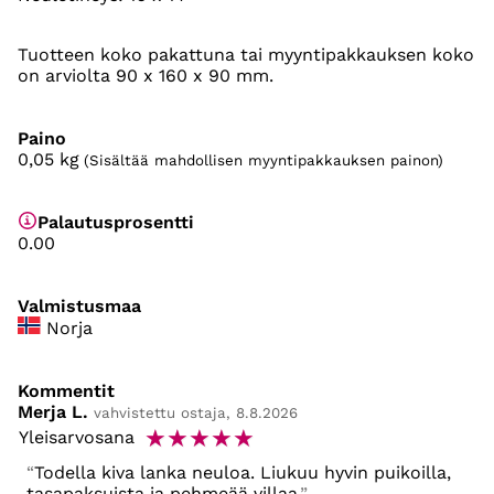
Tuotteen koko pakattuna tai myyntipakkauksen koko
on arviolta 90 x 160 x 90 mm.
Paino
0,05
kg
(Sisältää mahdollisen myyntipakkauksen painon)
Palautusprosentti
0.00
Valmistusmaa
Norja
Kommentit
Merja L.
vahvistettu ostaja, 8.8.2026
☆
☆
☆
☆
☆
Yleisarvosana
Todella kiva lanka neuloa. Liukuu hyvin puikoilla,
tasapaksuista ja pehmeää villaa.