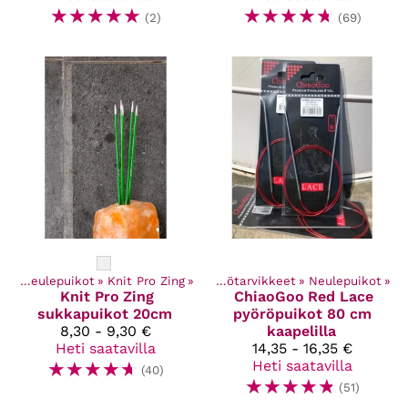
☆
☆
☆
☆
☆
☆
☆
☆
☆
☆
(2)
(69)
et
‪»
Neulepuikot
Kaikki tuotteet
‪»
Knit Pro Zing
‪»
‪»
Käsityötarvikkeet
‪»
Neulepuikot
‪»
Knit Pro
Zing
ChiaoGoo
Red Lace
sukkapuikot 20cm
pyöröpuikot 80 cm
8,30 - 9,30 €
kaapelilla
Heti saatavilla
14,35 - 16,35 €
☆
☆
☆
☆
☆
Heti saatavilla
(40)
☆
☆
☆
☆
☆
(51)