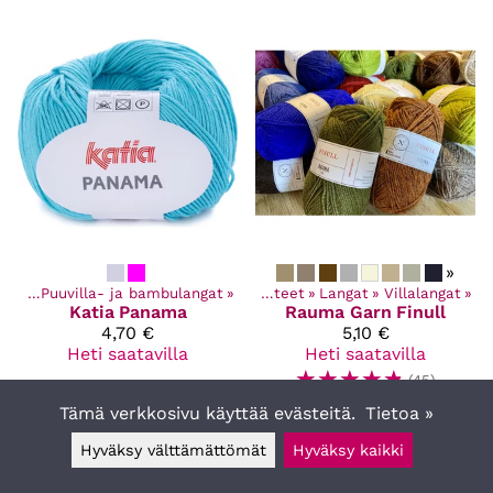
»
ngat
‪»
Puuvilla- ja bambulangat
‪»
Kaikki tuotteet
‪»
Langat
‪»
Villalangat
‪»
Katia
Panama
Rauma Garn
Finull
4,70 €
5,10 €
Heti saatavilla
Heti saatavilla
☆
☆
☆
☆
☆
(45)
Tämä verkkosivu käyttää evästeitä.
Tietoa »
Hyväksy välttämättömät
Hyväksy kaikki