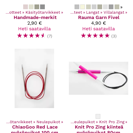
»
Kaikki tuotteet
‪»
Käsityötarvikkeet
‪»
Kaikki tuotteet
‪»
Langat
‪»
Villalangat
‪»
Handmade-merkit
Rauma Garn
Fivel
2,90 €
4,90 €
Heti saatavilla
Heti saatavilla
☆
☆
☆
☆
☆
☆
☆
☆
☆
☆
(7)
(3)
Kaikki tuotteet
Käsityötarvikkeet
‪»
Käsityötarvikkeet
‪»
Neulepuikot
‪»
‪»
Neulepuikot
‪»
Knit Pro Zing
‪»
ChiaoGoo
Red Lace
Knit Pro
Zing kiinteä
pyöröpuikot 100 cm
pyöröpuikot 80cm