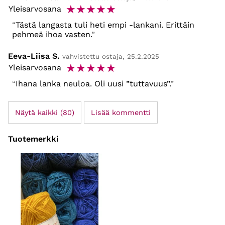
☆
☆
☆
☆
☆
Yleisarvosana
Tästä langasta tuli heti empi -lankani. Erittäin
pehmeä ihoa vasten.
Eeva-Liisa S.
vahvistettu ostaja, 25.2.2025
☆
☆
☆
☆
☆
Yleisarvosana
Ihana lanka neuloa. Oli uusi ”tuttavuus”.
Näytä kaikki (80)
Lisää kommentti
Tuotemerkki