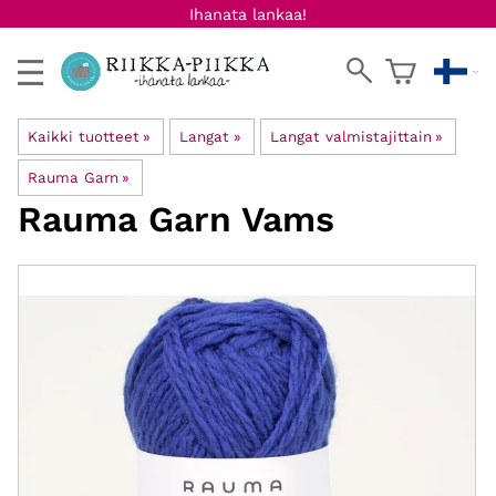
Ihanata lankaa!
Kaikki tuotteet
‪»
Langat
‪»
Langat valmistajittain
‪»
Rauma Garn
‪»
Rauma Garn
Vams