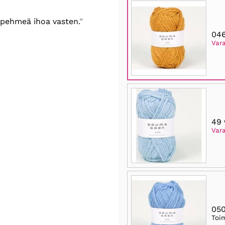
n pehmeä ihoa vasten.
046
Vara
49 
Var
050
Toi