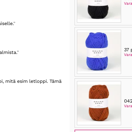
Var
selle.
37 
almista.
Var
pi, mitä esim letloppi. Tämä
042
Vara