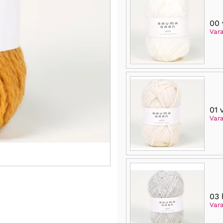
00 
Var
01 
Var
03 
Var