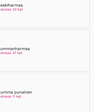
keskiharmaa
astossa 20 kpl
 tummanharmaa
astossa 37 kpl
 tumma punainen
stossa 11 kpl