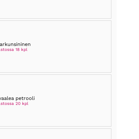
farkunsininen
astossa 18 kpl
vaalea petrooli
astossa 20 kpl