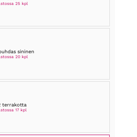
astossa 25 kpl
puhdas sininen
astossa 20 kpl
 terrakotta
stossa 17 kpl