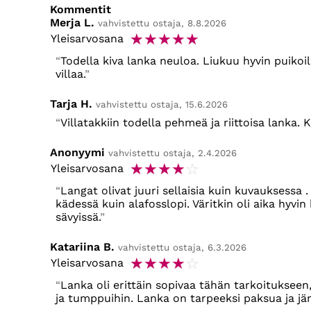
Kommentit
Merja L.
vahvistettu ostaja, 8.8.2026
☆
☆
☆
☆
☆
Yleisarvosana
Todella kiva lanka neuloa. Liukuu hyvin puikoi
villaa.
Tarja H.
vahvistettu ostaja, 15.6.2026
Villatakkiin todella pehmeä ja riittoisa lanka. 
Anonyymi
vahvistettu ostaja, 2.4.2026
☆
☆
☆
☆
☆
Yleisarvosana
Langat olivat juuri sellaisia kuin kuvauksess
kädessä kuin alafosslopi. Väritkin oli aika hyvin 
sävyissä.
Katariina B.
vahvistettu ostaja, 6.3.2026
☆
☆
☆
☆
☆
Yleisarvosana
Lanka oli erittäin sopivaa tähän tarkoitukseen
ja tumppuihin. Lanka on tarpeeksi paksua ja jäm