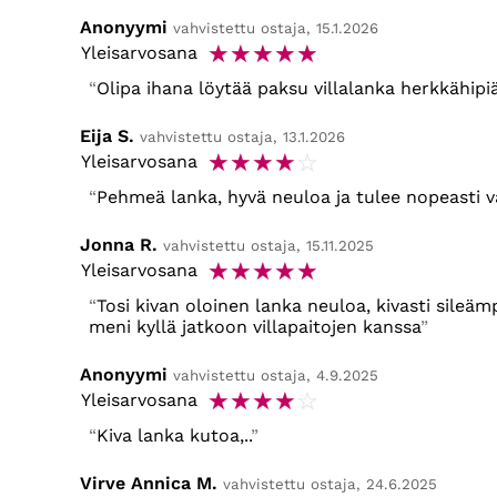
Anonyymi
vahvistettu ostaja, 15.1.2026
☆
☆
☆
☆
☆
Yleisarvosana
Olipa ihana löytää paksu villalanka herkkähipiäi
Eija S.
vahvistettu ostaja, 13.1.2026
☆
☆
☆
☆
☆
Yleisarvosana
Pehmeä lanka, hyvä neuloa ja tulee nopeasti v
Jonna R.
vahvistettu ostaja, 15.11.2025
☆
☆
☆
☆
☆
Yleisarvosana
Tosi kivan oloinen lanka neuloa, kivasti sileäm
meni kyllä jatkoon villapaitojen kanssa
Anonyymi
vahvistettu ostaja, 4.9.2025
☆
☆
☆
☆
☆
Yleisarvosana
Kiva lanka kutoa,..
Virve Annica M.
vahvistettu ostaja, 24.6.2025