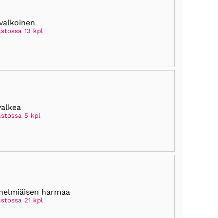
valkoinen
astossa 13 kpl
valkea
astossa 5 kpl
helmiäisen harmaa
astossa 21 kpl