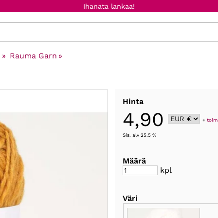
Ihanata lankaa!
n
‪»
Rauma Garn
‪»
Hinta
4,90
+
toim
Sis. alv 25.5 %
Määrä
kpl
Väri