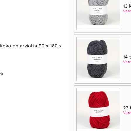
13 
Var
oko on arviolta 90 x 160 x
14
Var
n)
23
Vara