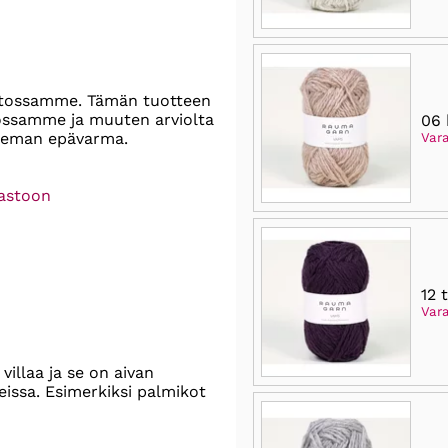
stossamme. Tämän tuotteen
tossamme ja muuten arviolta
06 
hieman epävarma.
Var
rastoon
12 
Var
illaa ja se on aivan
eissa. Esimerkiksi palmikot