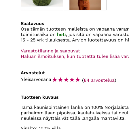
Saatavuus
Osa tämän tuotteen malleista on vapaana vara
toimitusaika on
heti
, jos sitä on vapaana varas
15 - 25 vrk
tilauksesta. Arvion luotettavuus on 
Varastotilanne ja saapuvat
Haluan ilmoituksen, kun tuotetta tulee lisää va
Arvostelut
☆
☆
☆
☆
☆
Yleisarvosana
(
84 arvostelua
)
Tuotteen kuvaus
Tämä kaunispintainen lanka on 100% Norjalaista v
parhaimmillaan pipoissa, kaulahuiveissa tai neul
neuleissa näyttäisivät tällä langalla mahtavilta.
Sisältö: 100% villa