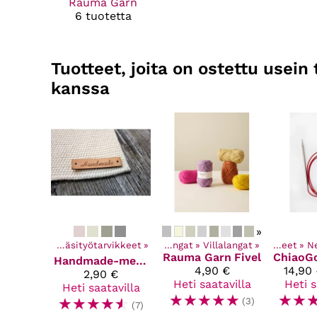
Rauma Garn
6 tuotetta
Tuotteet, joita on ostettu usei
kanssa
»
ki tuotteet
‪»
Käsityötarvikkeet
Kaikki tuotteet
Kaikki tuotteet
‪»
‪»
Langat
Kaikki tuotteet
‪»
Villalangat
‪»
‪»
‪»
Käsityötarvi
Käsityötarvikkeet
‪»
N
Rauma Garn
Fivel
ChiaoG
Handmade-merkit
4,90 €
14,90 
2,90 €
Heti saatavilla
Heti s
Heti saatavilla
☆
☆
☆
☆
☆
☆
☆
☆
☆
☆
☆
☆
(3)
(7)