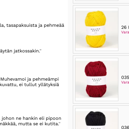
lla, tasapaksuista ja pehmeää
26 
Var
Käytän jatkossakin.
03
a . Muhevamoi ja pehmeämpi
Var
kuvattu, ei tullut yllätyksiä
, johon ne hankin eli pipoon
äkkää, mutta se ei kutita.
03