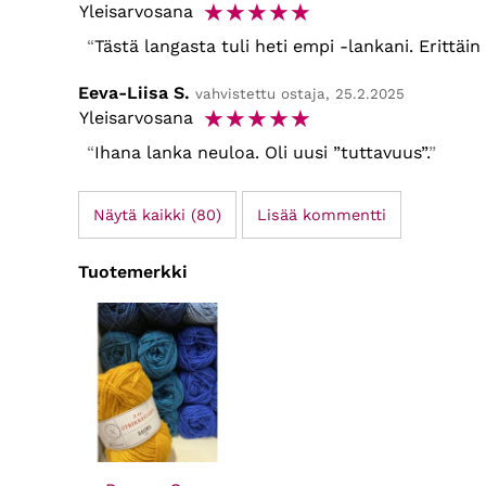
☆
☆
☆
☆
☆
Yleisarvosana
Tästä langasta tuli heti empi -lankani. Erittäi
Eeva-Liisa S.
vahvistettu ostaja, 25.2.2025
☆
☆
☆
☆
☆
Yleisarvosana
Ihana lanka neuloa. Oli uusi ”tuttavuus”.
Näytä kaikki (80)
Lisää kommentti
Tuotemerkki