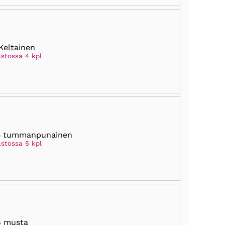
Keltainen
astossa 4 kpl
5 tummanpunainen
astossa 5 kpl
6 musta