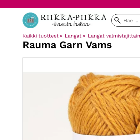
Kaikki tuotteet
‪»
Langat
‪»
Langat valmistajittai
Rauma Garn
Vams