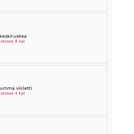
keskiruskea
astossa 8 kpl
tumma violetti
astossa 4 kpl