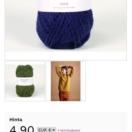
Hinta
4,90
+
toimituskulut