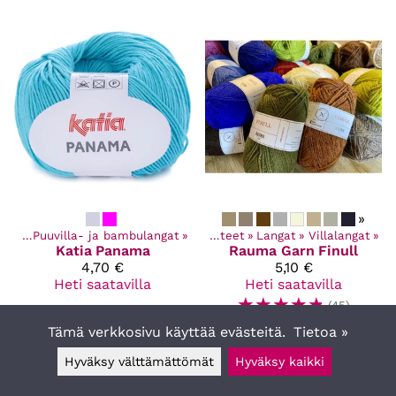
»
ngat
‪»
Puuvilla- ja bambulangat
‪»
Kaikki tuotteet
‪»
Langat
‪»
Villalangat
‪»
Katia
Panama
Rauma Garn
Finull
4,70 €
5,10 €
Heti saatavilla
Heti saatavilla
☆
☆
☆
☆
☆
(45)
Tämä verkkosivu käyttää evästeitä.
Tietoa »
Hyväksy välttämättömät
Hyväksy kaikki