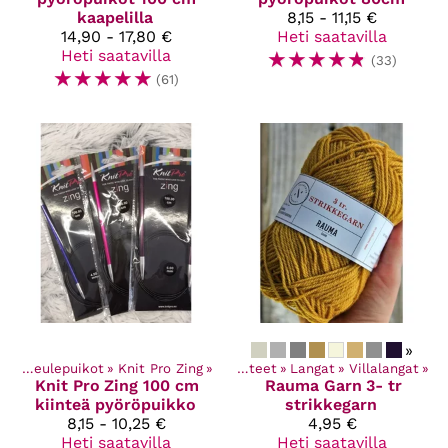
kaapelilla
8,15 - 11,15 €
14,90 - 17,80 €
Heti saatavilla
Heti saatavilla
☆
☆
☆
☆
☆
(33)
☆
☆
☆
☆
☆
(61)
»
et
‪»
Neulepuikot
‪»
Knit Pro Zing
‪»
Kaikki tuotteet
‪»
Langat
‪»
Villalangat
‪»
Knit Pro
Zing 100 cm
Rauma Garn
3- tr
kiinteä pyöröpuikko
strikkegarn
8,15 - 10,25 €
4,95 €
Heti saatavilla
Heti saatavilla