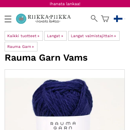
Ihanata lankaa!
Kaikki tuotteet
‪»
Langat
‪»
Langat valmistajittain
‪»
Rauma Garn
‪»
Rauma Garn
Vams