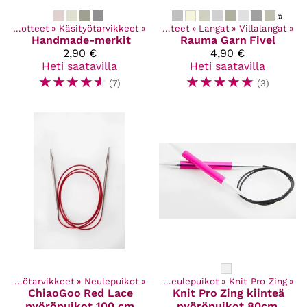
»
Kaikki tuotteet
‪»
Käsityötarvikkeet
‪»
Kaikki tuotteet
‪»
Langat
‪»
Villalangat
‪»
Handmade-merkit
Rauma Garn
Fivel
2,90 €
4,90 €
Heti saatavilla
Heti saatavilla
☆
☆
☆
☆
☆
☆
☆
☆
☆
☆
(7)
(3)
Kaikki tuotteet
Käsityötarvikkeet
‪»
Käsityötarvikkeet
‪»
Neulepuikot
‪»
‪»
Neulepuikot
‪»
Knit Pro Zing
‪»
ChiaoGoo
Red Lace
Knit Pro
Zing kiinteä
pyöröpuikot 100 cm
pyöröpuikot 80cm