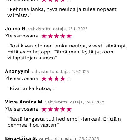
Pehmeä lanka, hyvä neuloa ja tulee nopeasti
valmista.
Jonna R.
vahvistettu ostaja, 15.11.2025
☆
☆
☆
☆
☆
Yleisarvosana
Tosi kivan oloinen lanka neuloa, kivasti sileämpi,
mitä esim letloppi. Tämä meni kyllä jatkoon
villapaitojen kanssa
Anonyymi
vahvistettu ostaja, 4.9.2025
☆
☆
☆
☆
☆
Yleisarvosana
Kiva lanka kutoa,..
Virve Annica M.
vahvistettu ostaja, 24.6.2025
☆
☆
☆
☆
☆
Yleisarvosana
Tästä langasta tuli heti empi -lankani. Erittäin
pehmeä ihoa vasten.
Eeva-Liisa S.
vahvistettu ostaja, 25.2.2025