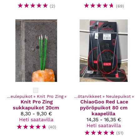
☆
☆
☆
☆
☆
☆
☆
☆
☆
☆
(2)
(69)
et
‪»
Neulepuikot
Kaikki tuotteet
‪»
Knit Pro Zing
‪»
‪»
Käsityötarvikkeet
‪»
Neulepuikot
‪»
Knit Pro
Zing
ChiaoGoo
Red Lace
sukkapuikot 20cm
pyöröpuikot 80 cm
8,30 - 9,30 €
kaapelilla
Heti saatavilla
14,35 - 16,35 €
☆
☆
☆
☆
☆
Heti saatavilla
(40)
☆
☆
☆
☆
☆
(51)