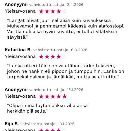
Anonyymi
vahvistettu ostaja, 2.4.2026
☆
☆
☆
☆
☆
Yleisarvosana
Langat olivat juuri sellaisia kuin kuvauksessa .
Muhevamoi ja pehmeämpi kädessä kuin alafosslopi.
Väritkin oli aika hyvin kuvattu, ei tullut yllätyksiä
sävyissä.
Katariina B.
vahvistettu ostaja, 6.3.2026
☆
☆
☆
☆
☆
Yleisarvosana
Lanka oli erittäin sopivaa tähän tarkoitukseen,
johon ne hankin eli pipoon ja tumppuihin. Lanka on
tarpeeksi paksua ja jämäkkää, mutta se ei kutita.
Anonyymi
vahvistettu ostaja, 15.1.2026
☆
☆
☆
☆
☆
Yleisarvosana
Olipa ihana löytää paksu villalanka
herkkähipiäiselle.
Eija S.
vahvistettu ostaja, 13.1.2026
☆
☆
☆
☆
☆
Yleisarvosana