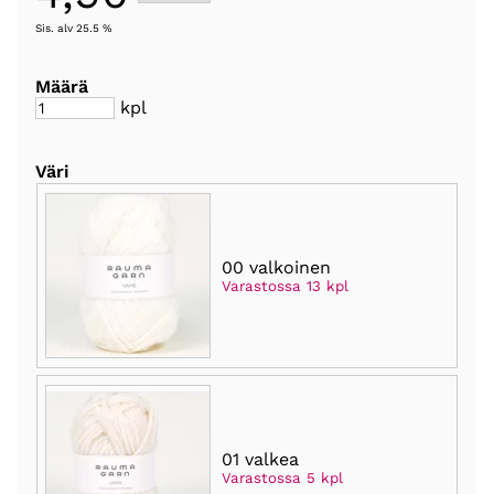
Sis. alv 25.5 %
Määrä
kpl
Väri
00 valkoinen
Varastossa 13 kpl
01 valkea
Varastossa 5 kpl