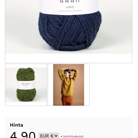
Hinta
4,90
+
toimituskulut