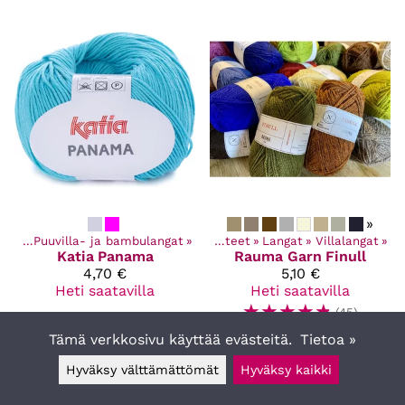
»
ngat
‪»
Puuvilla- ja bambulangat
‪»
Kaikki tuotteet
‪»
Langat
‪»
Villalangat
‪»
Katia
Panama
Rauma Garn
Finull
4,70 €
5,10 €
Heti saatavilla
Heti saatavilla
☆
☆
☆
☆
☆
(45)
Tämä verkkosivu käyttää evästeitä.
Tietoa »
Hyväksy välttämättömät
Hyväksy kaikki