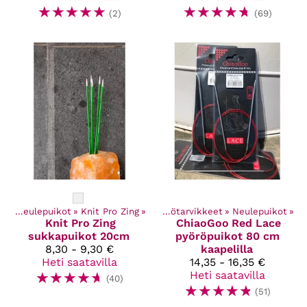
☆
☆
☆
☆
☆
☆
☆
☆
☆
☆
(2)
(69)
et
‪»
Neulepuikot
Kaikki tuotteet
‪»
Knit Pro Zing
‪»
‪»
Käsityötarvikkeet
‪»
Neulepuikot
‪»
Knit Pro
Zing
ChiaoGoo
Red Lace
sukkapuikot 20cm
pyöröpuikot 80 cm
8,30 - 9,30 €
kaapelilla
Heti saatavilla
14,35 - 16,35 €
☆
☆
☆
☆
☆
Heti saatavilla
(40)
☆
☆
☆
☆
☆
(51)