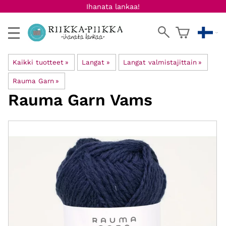
Ihanata lankaa!
Kaikki tuotteet
‪»
Langat
‪»
Langat valmistajittain
‪»
Rauma Garn
‪»
Rauma Garn
Vams