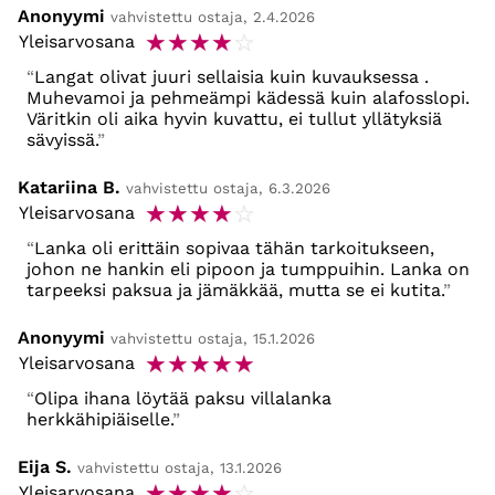
Anonyymi
vahvistettu ostaja, 2.4.2026
☆
☆
☆
☆
☆
Yleisarvosana
Langat olivat juuri sellaisia kuin kuvauksessa .
Muhevamoi ja pehmeämpi kädessä kuin alafosslopi.
Väritkin oli aika hyvin kuvattu, ei tullut yllätyksiä
sävyissä.
Katariina B.
vahvistettu ostaja, 6.3.2026
☆
☆
☆
☆
☆
Yleisarvosana
Lanka oli erittäin sopivaa tähän tarkoitukseen,
johon ne hankin eli pipoon ja tumppuihin. Lanka on
tarpeeksi paksua ja jämäkkää, mutta se ei kutita.
Anonyymi
vahvistettu ostaja, 15.1.2026
☆
☆
☆
☆
☆
Yleisarvosana
Olipa ihana löytää paksu villalanka
herkkähipiäiselle.
Eija S.
vahvistettu ostaja, 13.1.2026
☆
☆
☆
☆
☆
Yleisarvosana