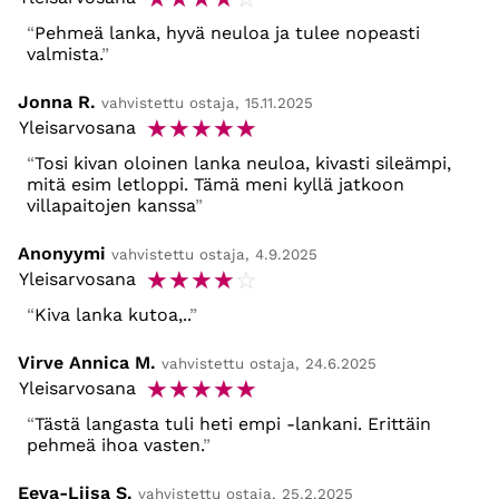
Pehmeä lanka, hyvä neuloa ja tulee nopeasti
valmista.
Jonna R.
vahvistettu ostaja, 15.11.2025
☆
☆
☆
☆
☆
Yleisarvosana
Tosi kivan oloinen lanka neuloa, kivasti sileämpi,
mitä esim letloppi. Tämä meni kyllä jatkoon
villapaitojen kanssa
Anonyymi
vahvistettu ostaja, 4.9.2025
☆
☆
☆
☆
☆
Yleisarvosana
Kiva lanka kutoa,..
Virve Annica M.
vahvistettu ostaja, 24.6.2025
☆
☆
☆
☆
☆
Yleisarvosana
Tästä langasta tuli heti empi -lankani. Erittäin
pehmeä ihoa vasten.
Eeva-Liisa S.
vahvistettu ostaja, 25.2.2025