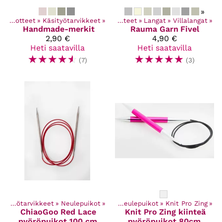
»
Kaikki tuotteet
‪»
Käsityötarvikkeet
‪»
Kaikki tuotteet
‪»
Langat
‪»
Villalangat
‪»
Handmade-merkit
Rauma Garn
Fivel
2,90 €
4,90 €
Heti saatavilla
Heti saatavilla
☆
☆
☆
☆
☆
☆
☆
☆
☆
☆
(7)
(3)
Kaikki tuotteet
Käsityötarvikkeet
‪»
Käsityötarvikkeet
‪»
Neulepuikot
‪»
‪»
Neulepuikot
‪»
Knit Pro Zing
‪»
ChiaoGoo
Red Lace
Knit Pro
Zing kiinteä
pyöröpuikot 100 cm
pyöröpuikot 80cm