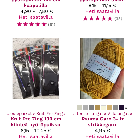
kaapelilla
8,15 - 11,15 €
14,90 - 17,80 €
Heti saatavilla
Heti saatavilla
☆
☆
☆
☆
☆
(33)
☆
☆
☆
☆
☆
(61)
»
et
‪»
Neulepuikot
‪»
Knit Pro Zing
‪»
Kaikki tuotteet
‪»
Langat
‪»
Villalangat
‪»
Knit Pro
Zing 100 cm
Rauma Garn
3- tr
kiinteä pyöröpuikko
strikkegarn
8,15 - 10,25 €
4,95 €
Heti saatavilla
Heti saatavilla