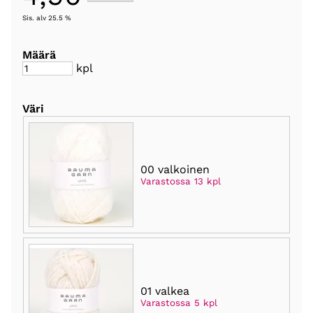
Sis. alv 25.5 %
Määrä
kpl
Väri
00 valkoinen
Varastossa 13 kpl
01 valkea
Varastossa 5 kpl