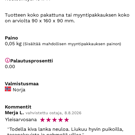
Tuotteen koko pakattuna tai myyntipakkauksen koko
on arviolta 90 x 160 x 90 mm.
Paino
0,05
kg
(Sisältää mahdollisen myyntipakkauksen painon)
Palautusprosentti
0.00
Valmistusmaa
Norja
Kommentit
Merja L.
vahvistettu ostaja, 8.8.2026
☆
☆
☆
☆
☆
Yleisarvosana
Todella kiva lanka neuloa. Liukuu hyvin puikoilla,
tasapaksuista ja pehmeää villaa.