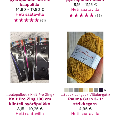
kaapelilla
8,15 - 11,15 €
14,90 - 17,80 €
Heti saatavilla
Heti saatavilla
☆
☆
☆
☆
☆
(33)
☆
☆
☆
☆
☆
(61)
»
et
‪»
Neulepuikot
‪»
Knit Pro Zing
‪»
Kaikki tuotteet
‪»
Langat
‪»
Villalangat
‪»
Knit Pro
Zing 100 cm
Rauma Garn
3- tr
kiinteä pyöröpuikko
strikkegarn
8,15 - 10,25 €
4,95 €
Heti saatavilla
Heti saatavilla