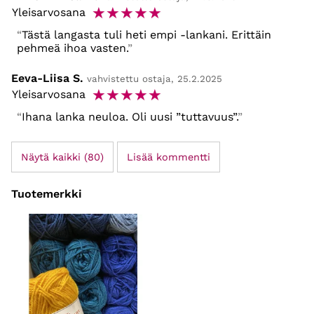
☆
☆
☆
☆
☆
Yleisarvosana
Tästä langasta tuli heti empi -lankani. Erittäin
pehmeä ihoa vasten.
Eeva-Liisa S.
vahvistettu ostaja, 25.2.2025
☆
☆
☆
☆
☆
Yleisarvosana
Ihana lanka neuloa. Oli uusi ”tuttavuus”.
Näytä kaikki (80)
Lisää kommentti
Tuotemerkki