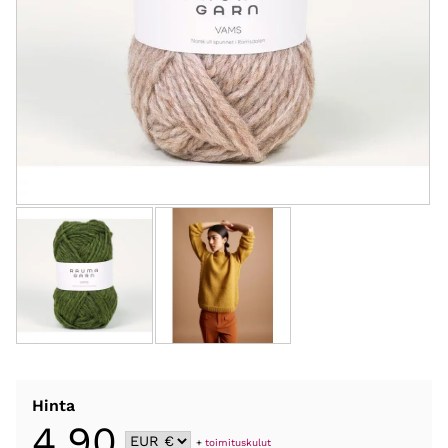
Hinta
4,90
+
toimituskulut