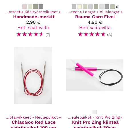
»
Kaikki tuotteet
‪»
Käsityötarvikkeet
‪»
Kaikki tuotteet
‪»
Langat
‪»
Villalangat
‪»
Handmade-merkit
Rauma Garn
Fivel
2,90 €
4,90 €
Heti saatavilla
Heti saatavilla
☆
☆
☆
☆
☆
☆
☆
☆
☆
☆
(7)
(3)
Kaikki tuotteet
Käsityötarvikkeet
‪»
Käsityötarvikkeet
‪»
Neulepuikot
‪»
‪»
Neulepuikot
‪»
Knit Pro Zing
‪»
ChiaoGoo
Red Lace
Knit Pro
Zing kiinteä
pyöröpuikot 100 cm
pyöröpuikot 80cm