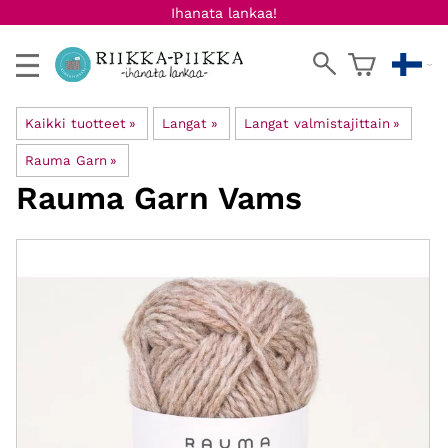
Ihanata lankaa!
Kaikki tuotteet
‪»
Langat
‪»
Langat valmistajittain
‪»
Rauma Garn
‪»
Rauma Garn
Vams