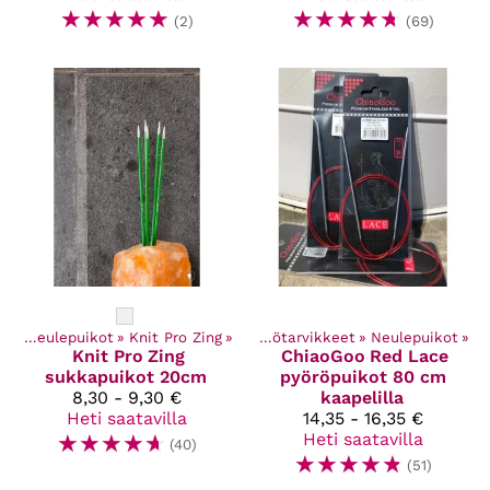
☆
☆
☆
☆
☆
☆
☆
☆
☆
☆
(2)
(69)
et
‪»
Neulepuikot
Kaikki tuotteet
‪»
Knit Pro Zing
‪»
‪»
Käsityötarvikkeet
‪»
Neulepuikot
‪»
Knit Pro
Zing
ChiaoGoo
Red Lace
sukkapuikot 20cm
pyöröpuikot 80 cm
8,30 - 9,30 €
kaapelilla
Heti saatavilla
14,35 - 16,35 €
☆
☆
☆
☆
☆
Heti saatavilla
(40)
☆
☆
☆
☆
☆
(51)