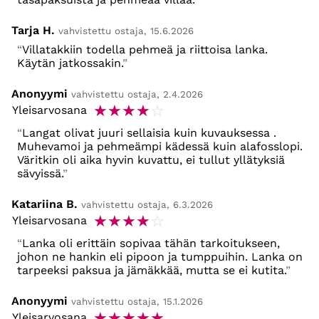
Tarja H.
vahvistettu ostaja, 15.6.2026
Villatakkiin todella pehmeä ja riittoisa lanka.
Käytän jatkossakin.
Anonyymi
vahvistettu ostaja, 2.4.2026
☆
☆
☆
☆
☆
Yleisarvosana
Langat olivat juuri sellaisia kuin kuvauksessa .
Muhevamoi ja pehmeämpi kädessä kuin alafosslopi.
Väritkin oli aika hyvin kuvattu, ei tullut yllätyksiä
sävyissä.
Katariina B.
vahvistettu ostaja, 6.3.2026
☆
☆
☆
☆
☆
Yleisarvosana
Lanka oli erittäin sopivaa tähän tarkoitukseen,
johon ne hankin eli pipoon ja tumppuihin. Lanka on
tarpeeksi paksua ja jämäkkää, mutta se ei kutita.
Anonyymi
vahvistettu ostaja, 15.1.2026
☆
☆
☆
☆
☆
Yleisarvosana