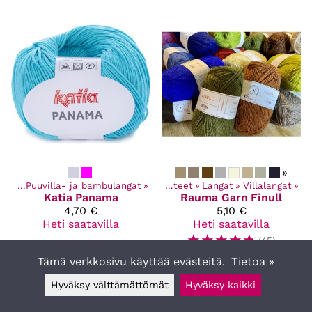
»
ngat
‪»
Puuvilla- ja bambulangat
‪»
Kaikki tuotteet
‪»
Langat
‪»
Villalangat
‪»
Katia
Panama
Rauma Garn
Finull
4,70 €
5,10 €
Heti saatavilla
Heti saatavilla
☆
☆
☆
☆
☆
(45)
Tämä verkkosivu käyttää evästeitä.
Tietoa »
Hyväksy välttämättömät
Hyväksy kaikki