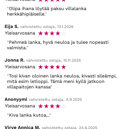
Olipa ihana löytää paksu villalanka
herkkähipiäiselle.
Eija S.
vahvistettu ostaja, 13.1.2026
☆
☆
☆
☆
☆
Yleisarvosana
Pehmeä lanka, hyvä neuloa ja tulee nopeasti
valmista.
Jonna R.
vahvistettu ostaja, 15.11.2025
☆
☆
☆
☆
☆
Yleisarvosana
Tosi kivan oloinen lanka neuloa, kivasti sileämpi,
mitä esim letloppi. Tämä meni kyllä jatkoon
villapaitojen kanssa
Anonyymi
vahvistettu ostaja, 4.9.2025
☆
☆
☆
☆
☆
Yleisarvosana
Kiva lanka kutoa,..
Virve Annica M.
vahvistettu ostaja, 24.6.2025