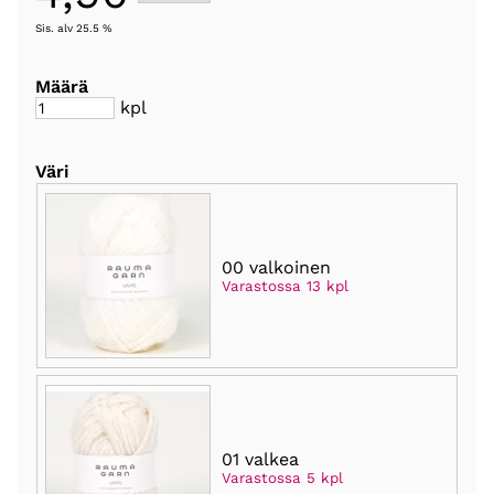
Sis. alv 25.5 %
Määrä
kpl
Väri
00 valkoinen
Varastossa 13 kpl
01 valkea
Varastossa 5 kpl