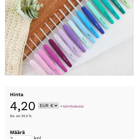
Hinta
4,20
+
toimituskulut
Sis. alv 25.5 %
Määrä
kpl