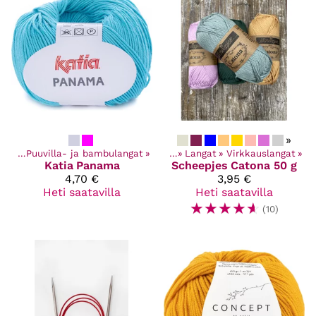
»
ngat
‪»
Puuvilla- ja bambulangat
Kaikki tuotteet
‪»
‪»
Langat
‪»
Virkkauslangat
‪»
Katia
Panama
Scheepjes
Catona 50 g
4,70 €
3,95 €
Heti saatavilla
Heti saatavilla
☆
☆
☆
☆
☆
(10)