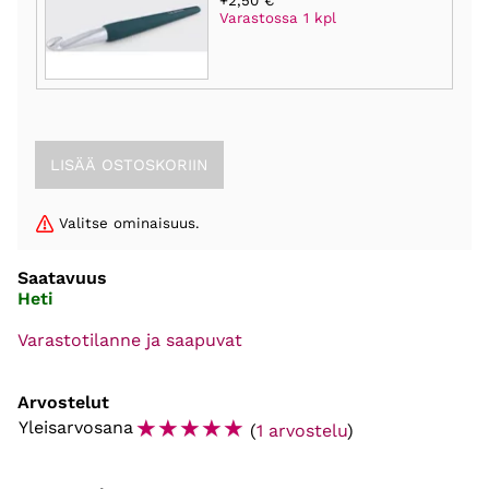
+2,50 €
Varastossa 1 kpl
Valitse ominaisuus.
Saatavuus
Heti
Varastotilanne ja saapuvat
Arvostelut
☆
☆
☆
☆
☆
Yleisarvosana
(
1 arvostelu
)