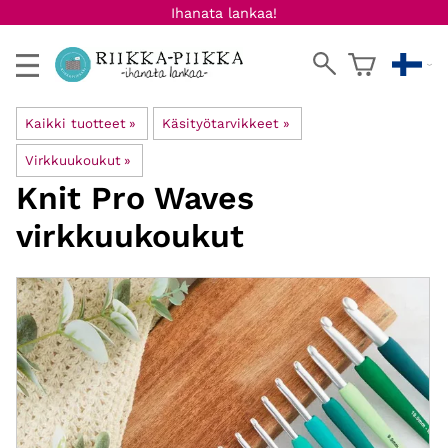
Ihanata lankaa!
Kaikki tuotteet
‪»
Käsityötarvikkeet
‪»
Virkkuukoukut
‪»
Knit Pro
Waves
virkkuukoukut