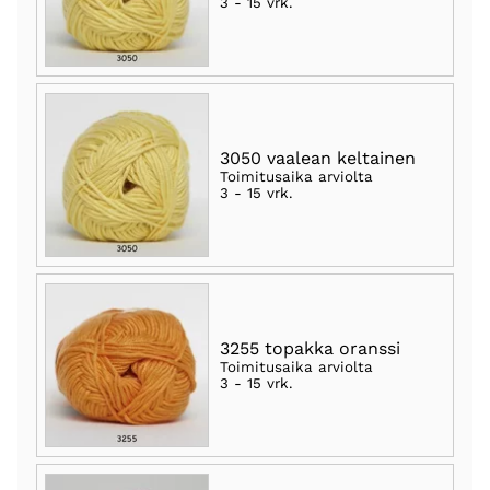
3 - 15 vrk
.
3050 vaalean keltainen
Toimitusaika arviolta
3 - 15 vrk
.
3255 topakka oranssi
Toimitusaika arviolta
3 - 15 vrk
.