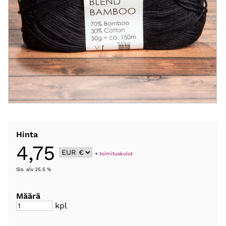
Hinta
4,75
+
toimituskulut
Sis. alv 25.5 %
Määrä
kpl