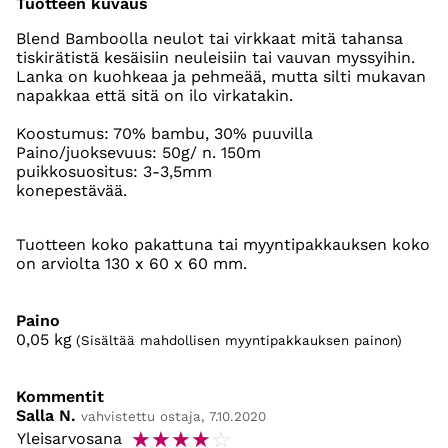
Tuotteen kuvaus
Blend Bamboolla neulot tai virkkaat mitä tahansa
tiskirätistä kesäisiin neuleisiin tai vauvan myssyihin.
Lanka on kuohkeaa ja pehmeää, mutta silti mukavan
napakkaa että sitä on ilo virkatakin.
Koostumus: 70% bambu, 30% puuvilla
Paino/juoksevuus: 50g/ n. 150m
puikkosuositus: 3-3,5mm
konepestävää.
Tuotteen koko pakattuna tai myyntipakkauksen koko
on arviolta 130 x 60 x 60 mm.
Paino
0,05
kg
(Sisältää mahdollisen myyntipakkauksen painon)
Kommentit
Salla N.
vahvistettu ostaja, 7.10.2020
☆
☆
☆
☆
☆
Yleisarvosana