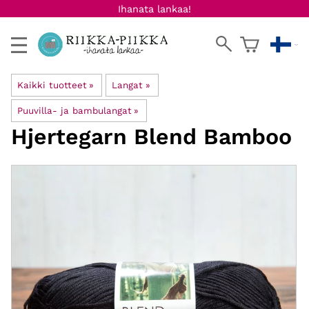
Ihanata lankaa!
Kaikki tuotteet
‪»
Langat
‪»
Puuvilla- ja bambulangat
‪»
Hjertegarn
Blend Bamboo