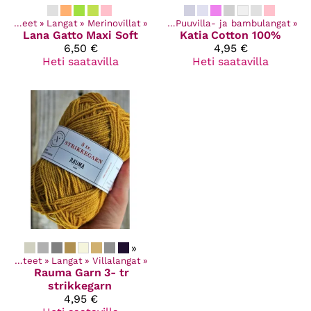
Kaikki tuotteet
‪»
Langat
Kaikki tuotteet
‪»
Merinovillat
‪»
Langat
‪»
‪»
Puuvilla- ja bambulangat
‪»
Lana Gatto
Maxi Soft
Katia
Cotton 100%
6,50 €
4,95 €
Heti saatavilla
Heti saatavilla
»
Kaikki tuotteet
‪»
Langat
‪»
Villalangat
‪»
Rauma Garn
3- tr
strikkegarn
4,95 €