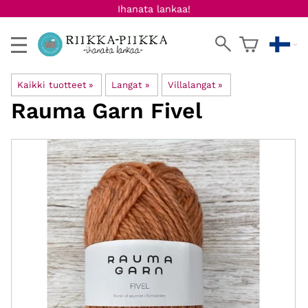
Ihanata lankaa!
Kaikki tuotteet
‪»
Langat
‪»
Villalangat
‪»
Rauma Garn
Fivel