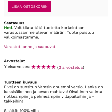
Saatavuus
Heti
. Voit tilata tätä tuotetta korkeintaan
varastossamme olevan määrän. Tuote poistuu
valikoimastamme.
Varastotilanne ja saapuvat
Arvostelut
☆
☆
☆
☆
☆
Yleisarvosana
(
3 arvostelua
)
Tuotteen kuvaus
Fivel on suositun Vamsin ohuempi versio. Lanka on
kaksisäikeinen ja aevan mahtava! Oivallinen valinta
notkeampiin ja pehmeämpiin villapaitoihin ja -
takkeihin!
Sisältö: 100% villa