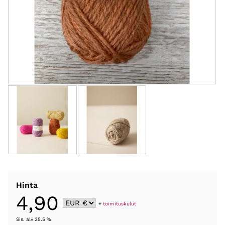
Hinta
4,90
+
toimituskulut
Sis. alv 25.5 %