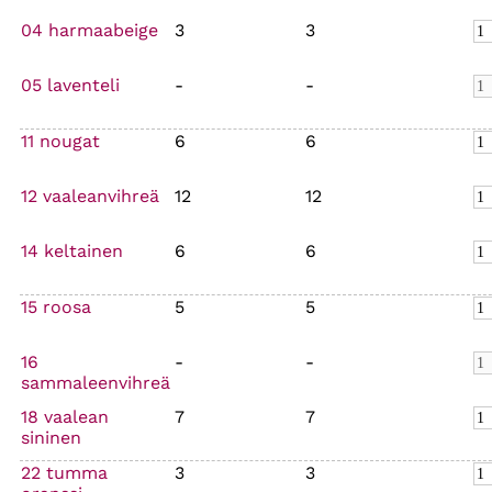
04 harmaabeige
3
3
05 laventeli
-
-
11 nougat
6
6
12 vaaleanvihreä
12
12
14 keltainen
6
6
15 roosa
5
5
16
-
-
sammaleenvihreä
18 vaalean
7
7
sininen
22 tumma
3
3