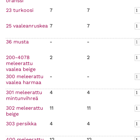
oranssi
23 turkoosi
7
7
25 vaaleanruskea
7
7
36 musta
-
-
200-4078
2
2
meleerattu
vaalea beige
300 meleerattu
-
-
vaalea harmaa
301 meleerattu
4
4
mintunvihreä
302 meleerattu
11
11
beige
303 persikka
4
4
400 meleerattu
12
12