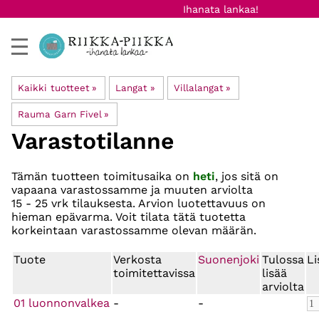
Ihanata lankaa!
Kaikki tuotteet
‪»
Langat
‪»
Villalangat
‪»
Rauma Garn Fivel
‪»
Varastotilanne
Tämän tuotteen toimitusaika on
heti
, jos sitä on
vapaana varastossamme ja muuten arviolta
15 - 25 vrk
tilauksesta. Arvion luotettavuus on
hieman epävarma. Voit tilata tätä tuotetta
korkeintaan varastossamme olevan määrän.
Tuote
Verkosta
Suonenjoki
Tulossa
Li
toimitettavissa
lisää
arviolta
01 luonnonvalkea
-
-