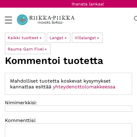
Ihanata lankaa!
Kaikki tuotteet
‪»
Langat
‪»
Villalangat
‪»
Rauma Garn Fivel
‪»
Kommentoi tuotetta
Mahdolliset tuotetta koskevat kysymykset
kannattaa esittää
yhteydenottolomakkeessa
Nimimerkkisi:
Kommenttisi: