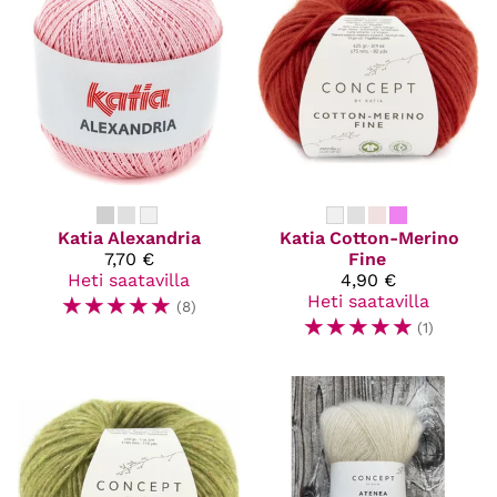
Katia
Alexandria
Katia
Cotton-Merino
7,70 €
Fine
Heti saatavilla
4,90 €
☆
☆
☆
☆
☆
Heti saatavilla
(8)
☆
☆
☆
☆
☆
(1)