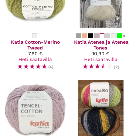
»
Katia
Cotton-Merino
Katia
Atenea ja Atenea
Tweed
Tones
7,90 €
10,90 €
Heti saatavilla
Heti saatavilla
☆
☆
☆
☆
☆
☆
☆
☆
☆
☆
(4)
(2)