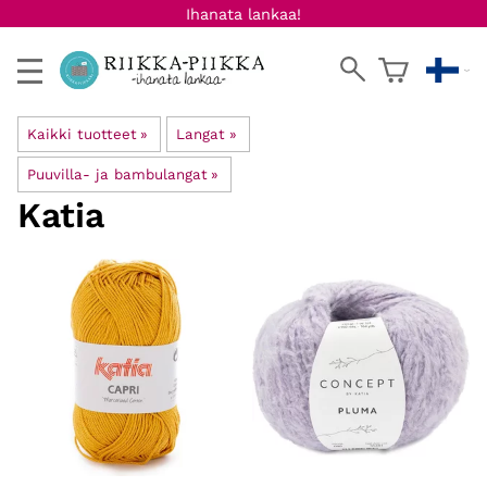
Ihanata lankaa!
Kaikki tuotteet
‪»
Langat
‪»
Puuvilla- ja bambulangat
‪»
Katia