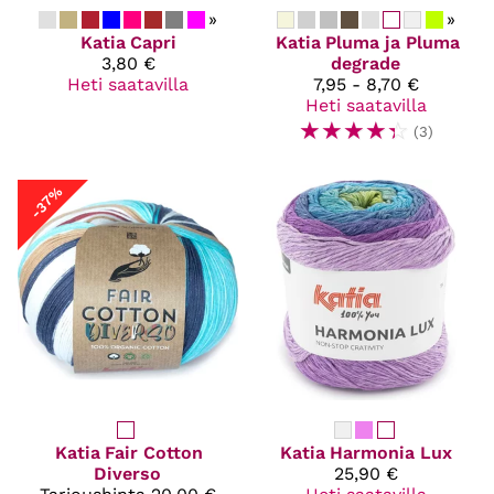
»
»
Katia
Capri
Katia
Pluma ja Pluma
3,80 €
degrade
Heti saatavilla
7,95 - 8,70 €
Heti saatavilla
☆
☆
☆
☆
☆
(3)
-37%
Katia
Fair Cotton
Katia
Harmonia Lux
Diverso
25,90 €