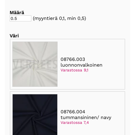
Määrä
(myyntierä
0,1
, min 0,5
)
Väri
08766.003
luonnonvalkoinen
Varastossa 9,1
08766.004
tummansininen/ navy
Varastossa 7,4