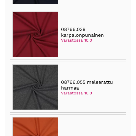
08766.039
karpalonpunainen
Varastossa 10,0
08766.055 meleerattu
harmaa
Varastossa 10,0