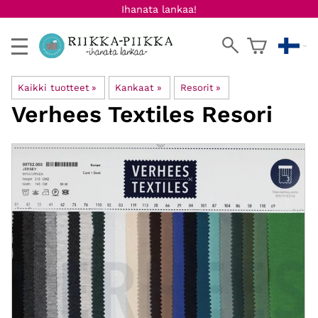
Ihanata lankaa!
Kaikki tuotteet
‪»
Kankaat
‪»
Resorit
‪»
Verhees Textiles
Resori