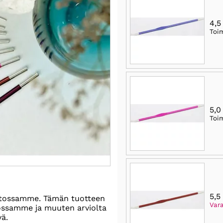
4,
Toi
5,
Toi
5,
stossamme. Tämän tuotteen
Var
tossamme ja muuten arviolta
vä.