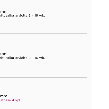
5 mm
mitusaika arviolta
3 - 15 vrk
.
0 mm
mitusaika arviolta
3 - 15 vrk
.
5 mm
astossa 4 kpl