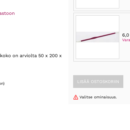
rastoon
6,
Var
koko on arviolta 50 x 200 x
on)
Valitse ominaisuus.