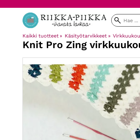
Kaikki tuotteet
‪»
Käsityötarvikkeet
‪»
Virkkuuko
Knit Pro
Zing virkkuuk