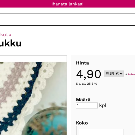
Ihanata lankaa!
ukut
‪»
oukku
Hinta
4,90
+
toim
Sis. alv 25.5 %
Määrä
kpl
Koko