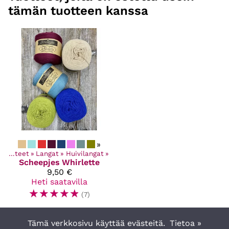
tämän tuotteen kanssa
»
Kaikki tuotteet
‪»
Langat
‪»
Huivilangat
‪»
Scheepjes
Whirlette
9,50 €
Heti saatavilla
☆
☆
☆
☆
☆
(7)
Tämä verkkosivu käyttää evästeitä.
Tietoa »