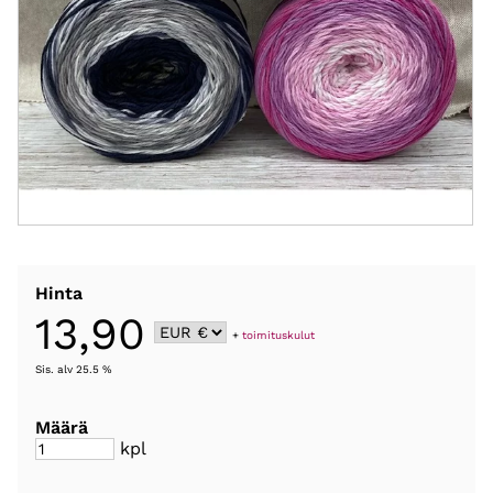
Hinta
13,90
+
toimituskulut
Sis. alv 25.5 %
Määrä
kpl