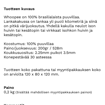
Tuotteen kuvaus
Whoopee on 100% brasilialaista puuvillaa.
Lankakakussa on lankaa yli puoli kilometriä ja siinä
on pitkä värijuoksutus. Yhdellä kakulla neulot ison
huivin tai kesätopin tai virkkaat isohkon huivin ja
kesätopin.
Koostumus: 100% puuvillaa
Paino/juoksevuus: 200gr / 528m
Koukkusuositus: 2.25mm puikot 3.5mm
Konepestävää 30 asteessa
Tuotteen koko pakattuna tai myyntipakkauksen koko
on arviolta 120 x 80 x 120 mm.
Paino
0,2
kg
(Sisältää mahdollisen myyntipakkauksen painon)