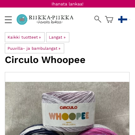
Ihanata lankaa!
Kaikki tuotteet
‪»
Langat
‪»
Puuvilla- ja bambulangat
‪»
Circulo
Whoopee