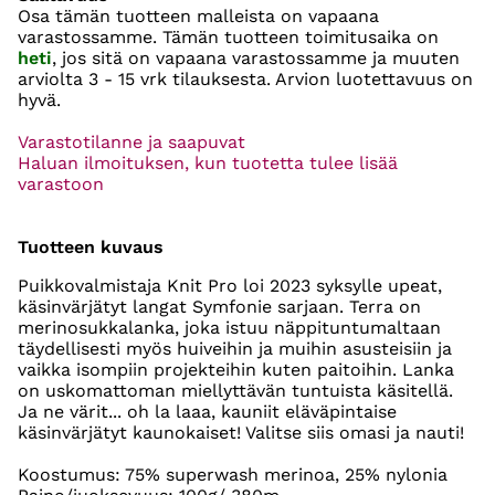
Osa tämän tuotteen malleista on vapaana
varastossamme. Tämän tuotteen toimitusaika on
heti
, jos sitä on vapaana varastossamme ja muuten
arviolta
3 - 15 vrk
tilauksesta. Arvion luotettavuus on
hyvä.
Varastotilanne ja saapuvat
Haluan ilmoituksen, kun tuotetta tulee lisää
varastoon
Tuotteen kuvaus
Puikkovalmistaja Knit Pro loi 2023 syksylle upeat,
käsinvärjätyt langat Symfonie sarjaan. Terra on
merinosukkalanka, joka istuu näppituntumaltaan
täydellisesti myös huiveihin ja muihin asusteisiin ja
vaikka isompiin projekteihin kuten paitoihin. Lanka
on uskomattoman miellyttävän tuntuista käsitellä.
Ja ne värit... oh la laaa, kauniit eläväpintaise
käsinvärjätyt kaunokaiset! Valitse siis omasi ja nauti!
Koostumus: 75% superwash merinoa, 25% nylonia