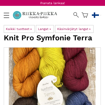
Ihanata lankaa!
Kaikki tuotteet
‪»
Langat
‪»
Käsinvärjätyt langat
‪»
Knit Pro
Symfonie Terra