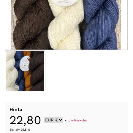
Hinta
22,80
+
toimituskulut
Sis. alv 25.5 %