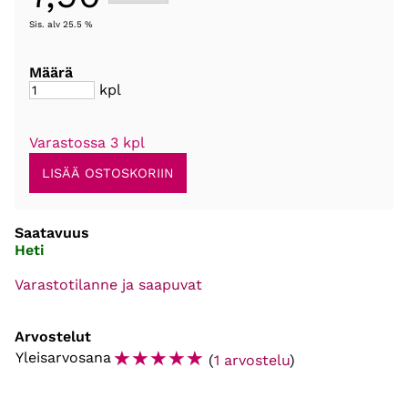
Sis. alv 25.5 %
Määrä
kpl
Varastossa 3 kpl
Saatavuus
Heti
Varastotilanne ja saapuvat
Arvostelut
☆
☆
☆
☆
☆
Yleisarvosana
(
1 arvostelu
)