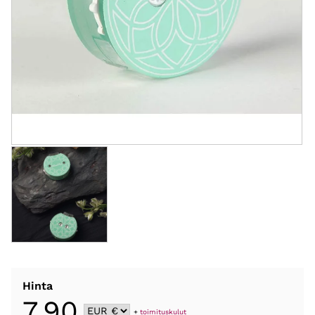
Hinta
7,90
+
toimituskulut