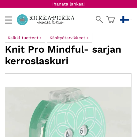
Ihanata lankaa!
Kaikki tuotteet
‪»
Käsityötarvikkeet
‪»
Knit Pro
Mindful- sarjan
kerroslaskuri