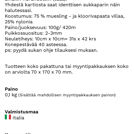
Yhdestä kartiosta saat identtisen sukkaparin näin
halutessasi.
Koostumus: 75 % muesling - ja kloorivapaata villaa,
25% nylonia
Paino/juoksevuus: 100g/ 420m
Puikkossuositus: 2-3mm
Neuletiheys: 10cm x 10cm= 31s x 42 krs
Konepestävää 40 asteessa.
ps: pyydä sukan ohje tilauksesi mukaan.
Tuotteen koko pakattuna tai myyntipakkauksen koko
on arviolta 70 x 170 x 70 mm.
Paino
0,1
kg
(Sisältää mahdollisen myyntipakkauksen painon)
Valmistusmaa
Italia