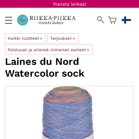
Ihanata lankaa!
Kaikki tuotteet
‪»
Tarjoukset
‪»
Poistuvat ja eriensä viimeiset aarteet
‪»
Laines du Nord
Watercolor sock