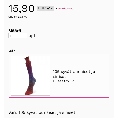
15,90
+
toimituskulut
Sis. alv 25.5 %
Määrä
kpl
Väri
105 syvät punaiset ja
siniset
Ei saatavilla
Väri: 105 syvät punaiset ja siniset