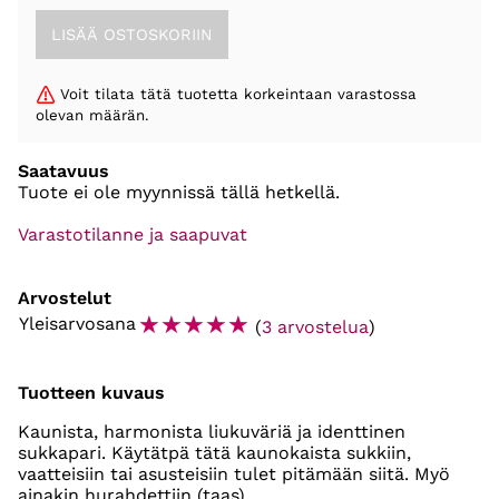
Voit tilata tätä tuotetta korkeintaan varastossa
olevan määrän.
Saatavuus
Tuote ei ole myynnissä tällä hetkellä.
Varastotilanne ja saapuvat
Arvostelut
☆
☆
☆
☆
☆
Yleisarvosana
(
3 arvostelua
)
Tuotteen kuvaus
Kaunista, harmonista liukuväriä ja identtinen
sukkapari. Käytätpä tätä kaunokaista sukkiin,
vaatteisiin tai asusteisiin tulet pitämään siitä. Myö
ainakin hurahdettiin (taas).