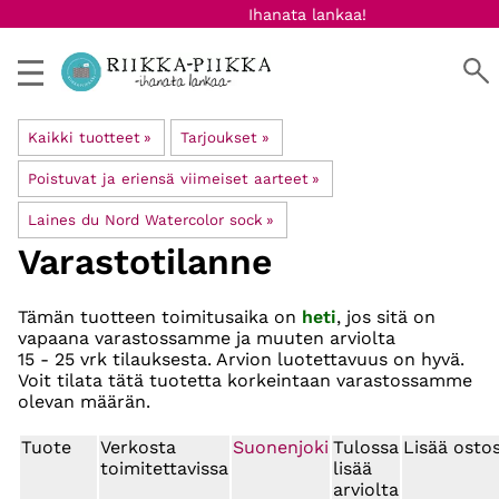
Ihanata lankaa!
Kaikki tuotteet
‪»
Tarjoukset
‪»
Poistuvat ja eriensä viimeiset aarteet
‪»
Laines du Nord Watercolor sock
‪»
Varastotilanne
Tämän tuotteen toimitusaika on
heti
, jos sitä on
vapaana varastossamme ja muuten arviolta
15 - 25 vrk
tilauksesta. Arvion luotettavuus on hyvä.
Voit tilata tätä tuotetta korkeintaan varastossamme
olevan määrän.
Tuote
Verkosta
Suonenjoki
Tulossa
Lisää ostos
toimitettavissa
lisää
arviolta