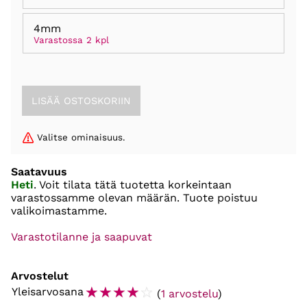
4mm
Varastossa 2 kpl
Valitse ominaisuus.
Saatavuus
Heti
. Voit tilata tätä tuotetta korkeintaan
varastossamme olevan määrän. Tuote poistuu
valikoimastamme.
Varastotilanne ja saapuvat
Arvostelut
☆
☆
☆
☆
☆
Yleisarvosana
(
1 arvostelu
)