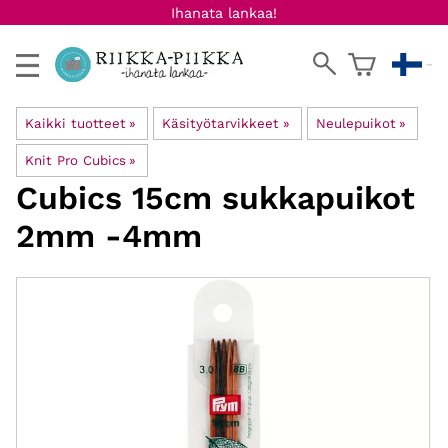
Ihanata lankaa!
Kaikki tuotteet
‪»
Käsityötarvikkeet
‪»
Neulepuikot
‪»
Knit Pro Cubics
‪»
Cubics 15cm sukkapuikot
2mm -4mm