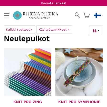
Ihanata lankaa!
Kaikki tuotteet
‪»
Käsityötarvikkeet
‪»
▼
Neulepuikot
KNIT PRO ZING
KNIT PRO SYMPHONIE