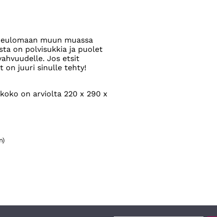
si neulomaan muun muassa
ista on polvisukkia ja puolet
vahvuudelle. Jos etsit
on juuri sinulle tehty!
koko on arviolta 220 x 290 x
n)