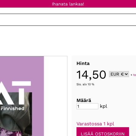
Ihanata lankaa!
Hinta
14,50
+
t
Sis. alv 10 %
Määrä
kpl
Varastossa 1 kpl