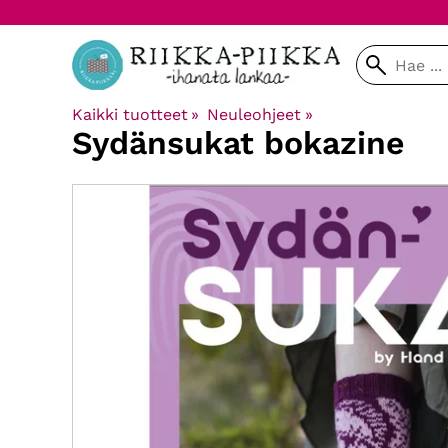
Kaikki tuotteet
‪»
Neuleohjeet
‪»
Sydänsukat bokazine