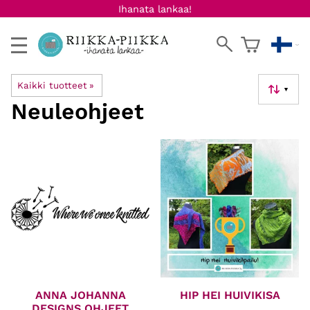
Ihanata lankaa!
Kaikki tuotteet
‪»
▼
Neuleohjeet
ANNA JOHANNA
HIP HEI HUIVIKISA
DESIGNS OHJEET