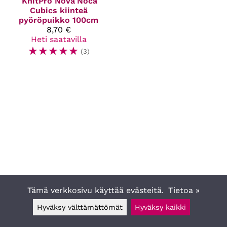
KnitPro Nova
Noca
Cubics kiinteä
pyöröpuikko 100cm
8,70 €
Heti saatavilla
☆
☆
☆
☆
☆
(3)
Tämä verkkosivu käyttää evästeitä.
Tietoa »
Hyväksy välttämättömät
Hyväksy kaikki