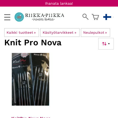
Ihanata lankaa!
Kaikki tuotteet
‪»
Käsityötarvikkeet
‪»
Neulepuikot
‪»
Knit Pro Nova
▼