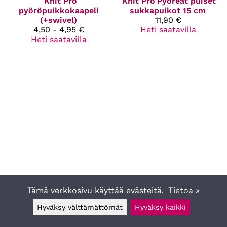
Knit Pro
Knit Pro
Pyöreät puiset
pyöröpuikkokaapeli
sukkapuikot 15 cm
(+swivel)
11,90 €
4,50 - 4,95 €
Heti saatavilla
Heti saatavilla
Tämä verkkosivu käyttää evästeitä.
Tietoa »
Hyväksy välttämättömät
Hyväksy kaikki