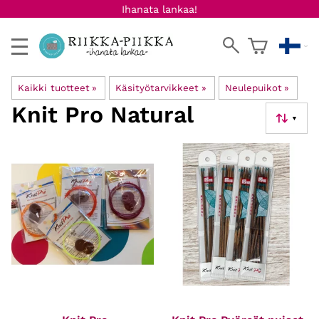
Ihanata lankaa!
Kaikki tuotteet
‪»
Käsityötarvikkeet
‪»
Neulepuikot
‪»
Knit Pro Natural
▼