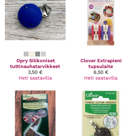
Opry
Silikoniset
Clover
Extrapieni
tuttinauhatarvikkeet
tupsulaite
3,50 €
6,50 €
Heti saatavilla
Heti saatavilla