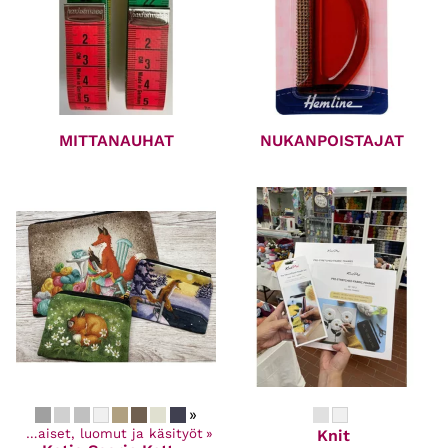
MITTANAUHAT
NUKANPOISTAJAT
»
Kotimaiset, luomut ja käsityöt
‪»
Knit