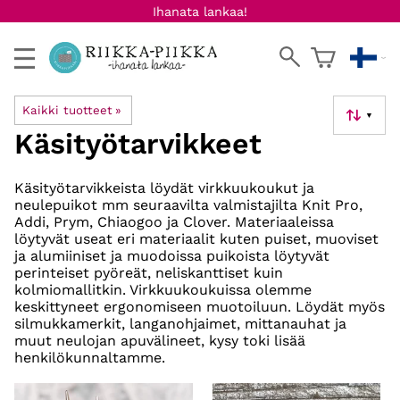
Ihanata lankaa!
Kaikki tuotteet
‪»
▼
Käsityötarvikkeet
Käsityötarvikkeista löydät virkkuukoukut ja
neulepuikot mm seuraavilta valmistajilta Knit Pro,
Addi, Prym, Chiaogoo ja Clover. Materiaaleissa
löytyvät useat eri materiaalit kuten puiset, muoviset
ja alumiiniset ja muodoissa puikoista löytyvät
perinteiset pyöreät, neliskanttiset kuin
kolmiomallitkin. Virkkuukoukuissa olemme
keskittyneet ergonomiseen muotoiluun. Löydät myös
silmukkamerkit, langanohjaimet, mittanauhat ja
muut neulojan apuvälineet, kysy toki lisää
henkilökunnaltamme.