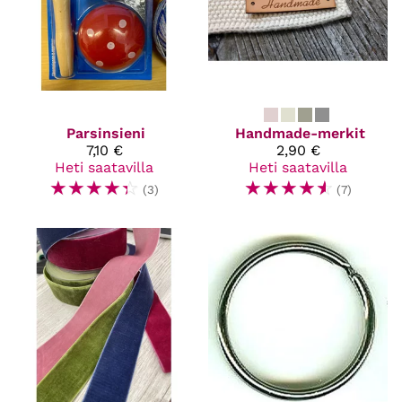
Parsinsieni
Handmade-merkit
7,10 €
2,90 €
Heti saatavilla
Heti saatavilla
☆
☆
☆
☆
☆
☆
☆
☆
☆
☆
(3)
(7)