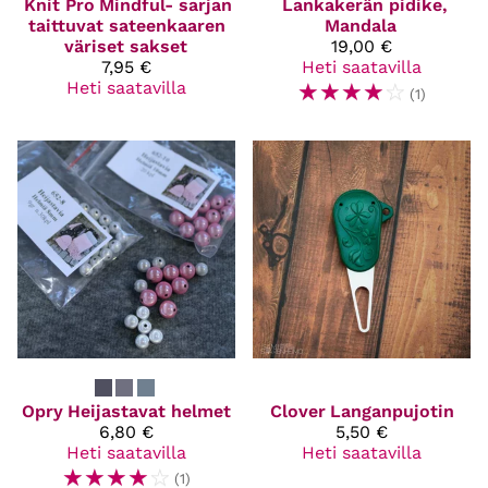
Knit Pro
Mindful- sarjan
Lankakerän pidike,
taittuvat sateenkaaren
Mandala
väriset sakset
19,00 €
7,95 €
Heti saatavilla
Heti saatavilla
☆
☆
☆
☆
☆
(1)
Opry
Heijastavat helmet
Clover
Langanpujotin
6,80 €
5,50 €
Heti saatavilla
Heti saatavilla
☆
☆
☆
☆
☆
(1)