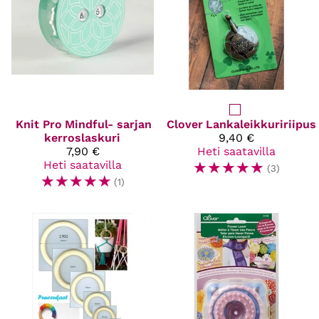
Knit Pro
Mindful- sarjan
Clover
Lankaleikkuririipus
kerroslaskuri
9,40 €
7,90 €
Heti saatavilla
Heti saatavilla
☆
☆
☆
☆
☆
(3)
☆
☆
☆
☆
☆
(1)