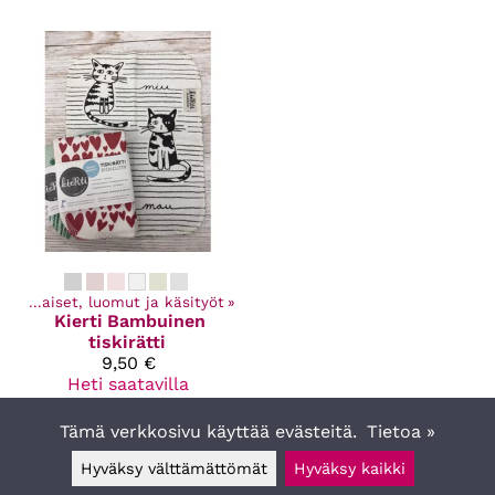
Kotimaiset, luomut ja käsityöt
‪»
Kierti
Bambuinen
tiskirätti
9,50 €
Heti saatavilla
☆
☆
☆
☆
☆
(1)
Tämä verkkosivu käyttää evästeitä.
Tietoa »
Hyväksy välttämättömät
Hyväksy kaikki