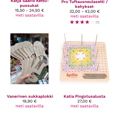
Katja Saario
Kettu-
Pro
Tuftausneulasetti /
pussukat
kehykset
15,50 - 24,50 €
32,00 - 42,00 €
Heti saatavilla
Heti saatavilla
☆
☆
☆
☆
☆
(1)
Vanerinen sukkaplokki
Katia
Pingotusalusta
19,90 €
27,00 €
Heti saatavilla
Heti saatavilla