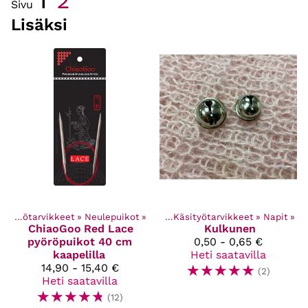
2
Sivu
Lisäksi
Käsityötarvikkeet
‪»
Neulepuikot
Kaikki tuotteet
‪»
‪»
Käsityötarvikkeet
‪»
Napit
‪»
ChiaoGoo
Red Lace
Kulkunen
pyöröpuikot 40 cm
0,50 - 0,65 €
kaapelilla
Heti saatavilla
14,90 - 15,40 €
☆
☆
☆
☆
☆
(2)
Heti saatavilla
☆
☆
☆
☆
☆
(12)