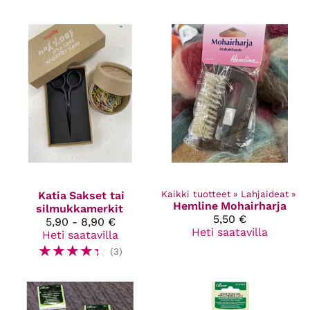
Katia
Sakset tai
Kaikki tuotteet
‪»
Lahjaideat
‪»
Hemline
Mohairharja
silmukkamerkit
5,50 €
5,90 - 8,90 €
Heti saatavilla
Heti saatavilla
☆
☆
☆
☆
☆
(3)