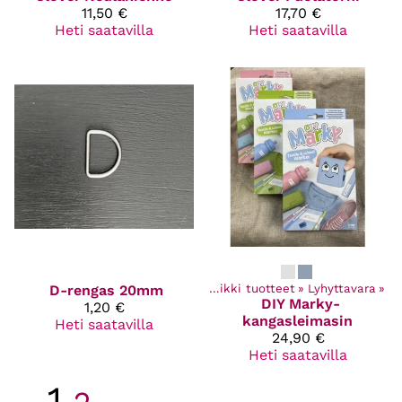
11,50 €
17,70 €
Heti saatavilla
Heti saatavilla
D-rengas 20mm
Kaikki tuotteet
‪»
Lyhyttavara
‪»
DIY Marky-
1,20 €
kangasleimasin
Heti saatavilla
24,90 €
Heti saatavilla
1