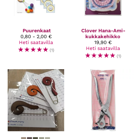
Puurenkaat
Clover
Hana-Ami-
0,80 - 2,00 €
kukkakehikko
Heti saatavilla
19,90 €
☆
☆
☆
☆
☆
Heti saatavilla
(1)
☆
☆
☆
☆
☆
(1)