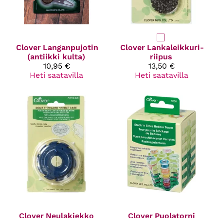
Clover
Langanpujotin
Clover
Lankaleikkuri-
(antiikki kulta)
riipus
10,95 €
13,50 €
Heti saatavilla
Heti saatavilla
Clover
Neulakiekko
Clover
Puolatorni