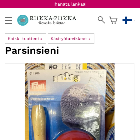
Ihanata lankaa!
Kaikki tuotteet
‪»
Käsityötarvikkeet
‪»
Parsinsieni