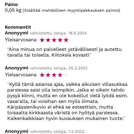
Paino
0,05
kg
(Sisältää mahdollisen myyntipakkauksen painon)
Kommentit
Anonyymi
vahvistettu ostaja, 18.5.2024
☆
☆
☆
☆
☆
Yleisarvosana
Aina minua on palvelleet ystävällisesti ja autettu
tavalla tai toisella. Kiitoksia kovasti
Anonyymi
vahvistettu ostaja, 25.3.2022
☆
☆
☆
☆
☆
Yleisarvosana
Kyllä tämä asiansa ajaa, vaikka aikuisen villasukkaa
parsiessa saisi olla isompikin. Jalka ei oikein tahdo
pysyä kiinni, mutta en ole kokeillut vielä lyödä esim.
vasaralla, tai voisihan sen myös liimata.
Kärpässienikuvio ei ehkä se esteettisin, mutta
toisaalta kirkkaasta väristä on hyötyä parsiessa.
Kaikenkaikkiaan hyvin kuvauksen mukainen tuote.
Anonyymi
vahvistettu ostaja, 1.2.2022