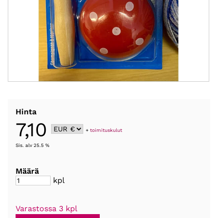
Hinta
7,10
+
toimituskulut
Sis. alv 25.5 %
Määrä
kpl
Varastossa 3 kpl