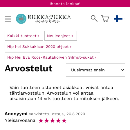
Ihanata lankaa!
Kaikki tuotteet
‪»
Neuleohjeet
‪»
Hip hei Sukkakisan 2020 ohjeet
‪»
Hip Hei Eva Roos-Rautakorven Silmut-sukat
‪»
Arvostelut
Vain tuotteen ostaneet asiakkaat voivat antaa
tähtiarvostelun. Arvostelun voi antaa
aikaisintaan 14 vrk tuotteen toimituksen jälkeen.
Anonyymi
vahvistettu ostaja, 26.8.2020
☆
☆
☆
☆
☆
Yleisarvosana