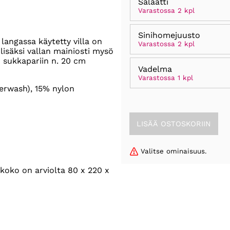
Salaatti
Varastossa 2 kpl
Sinihomejuusto
langassa käytetty villa on
Varastossa 2 kpl
lisäksi vallan mainiosti mysö
en sukkapariin n. 20 cm
Vadelma
Varastossa 1 kpl
erwash), 15% nylon
Valitse ominaisuus.
koko on arviolta 80 x 220 x