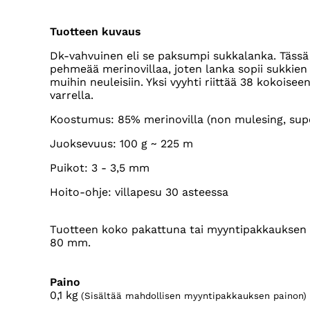
Tuotteen kuvaus
Dk-vahvuinen eli se paksumpi sukkalanka. Tässä 
pehmeää merinovillaa, joten lanka sopii sukkien 
muihin neuleisiin. Yksi vyyhti riittää 38 kokoise
varrella.
Koostumus: 85% merinovilla (non mulesing, sup
Juoksevuus: 100 g ~ 225 m
Puikot: 3 - 3,5 mm
Hoito-ohje: villapesu 30 asteessa
Tuotteen koko pakattuna tai myyntipakkauksen 
80 mm.
Paino
0,1
kg
(Sisältää mahdollisen myyntipakkauksen painon)