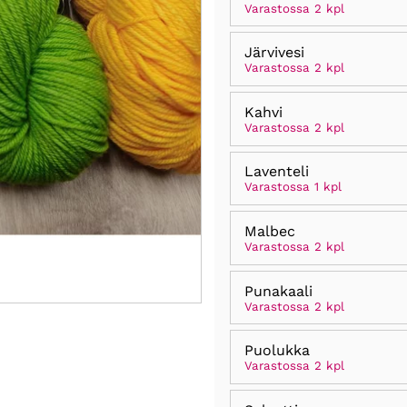
Varastossa 2 kpl
Järvivesi
Varastossa 2 kpl
Kahvi
Varastossa 2 kpl
Laventeli
Varastossa 1 kpl
Malbec
Varastossa 2 kpl
Punakaali
Varastossa 2 kpl
Puolukka
Varastossa 2 kpl