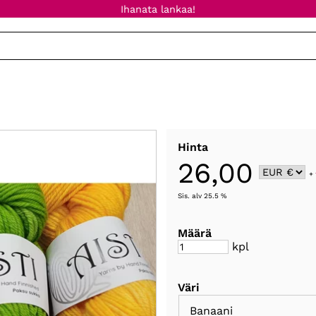
Ihanata lankaa!
Hinta
26,00
+
Sis. alv 25.5 %
Määrä
kpl
Väri
Banaani