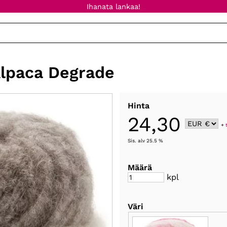
Ihanata lankaa!
lpaca Degrade
Hinta
24,30
+
Sis. alv 25.5 %
Määrä
kpl
Väri