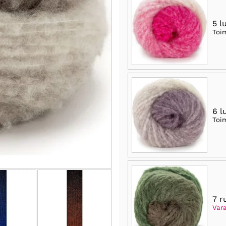
5 l
Toi
6 l
Toi
7 r
Var