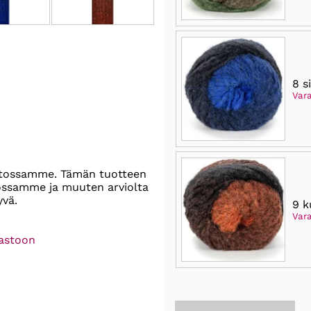
8 s
Var
stossamme. Tämän tuotteen
tossamme ja muuten arviolta
yvä.
9 k
Var
rastoon