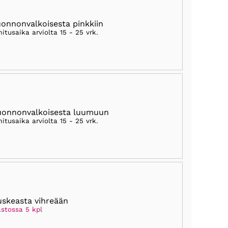
uonnonvalkoisesta pinkkiin
mitusaika arviolta
15 - 25 vrk
.
uonnonvalkoisesta luumuun
mitusaika arviolta
15 - 25 vrk
.
uskeasta vihreään
astossa 5 kpl