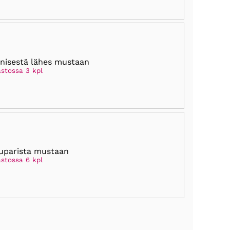
inisestä lähes mustaan
astossa 3 kpl
uparista mustaan
astossa 6 kpl