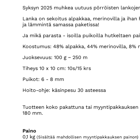
Syksyn 2025 muhkea uutuus pörröisten lankojen 
Lanka on sekoitus alpakkaa, merinovilla ja ihan
ja lämmintä samassa paketissa!
Ja mikä parasta - isoilla puikoilla hutkeltaen pai
Koostumus: 48% alpakka, 44% merinovilla, 8% 
Juoksevuus: 100 g ~ 250 m
Tiheys 10 x 10 cm: 10s/15 krs
Puikot: 6 - 8 mm
Hoito-ohje: käsinpesu 30 asteessa
Tuotteen koko pakattuna tai myyntipakkauksen k
180 mm.
Paino
0,1
kg
(Sisältää mahdollisen myyntipakkauksen painon)